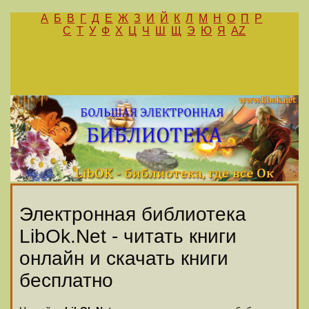
А
Б
В
Г
Д
Е
Ж
З
И
Й
К
Л
М
Н
О
П
Р
С
Т
У
Ф
Х
Ц
Ч
Ш
Щ
Э
Ю
Я
AZ
Электронная библиотека
LibOk.Net - читать книги
онлайн и скачать книги
бесплатно