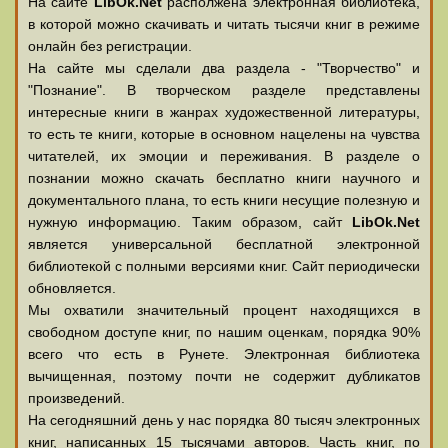
На сайте
LibOk.Net
располжена электронная библиотека,
в которой можно скачивать и читать тысячи книг в режиме
онлайн без регистрации.
На сайте мы сделали два раздела - "Творчество" и
"Познание". В творческом разделе представлены
интересные книги в жанрах художественной литературы,
то есть те книги, которые в основном нацелены на чувства
читателей, их эмоции и переживания. В разделе о
познании можно скачать бесплатно книги научного и
документального плана, то есть книги несущие полезную и
нужную информацию. Таким образом, сайт
LibOk.Net
является универсальной бесплатной электронной
библиотекой с полными версиями книг. Сайт периодически
обновляется.
Мы охватили значительный процент находящихся в
свободном доступе книг, по нашим оценкам, порядка 90%
всего что есть в Рунете. Электронная библиотека
вычищенная, поэтому почти не содержит дубликатов
произведений.
На сегодняшний день у нас порядка 80 тысяч электронных
книг, написанных 15 тысячами авторов. Часть книг, по