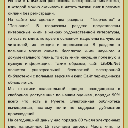
На сайте
LibOk.Net
располжена электронная библиотека,
в которой можно скачивать и читать тысячи книг в режиме
онлайн без регистрации.
На сайте мы сделали два раздела - "Творчество" и
"Познание". В творческом разделе представлены
интересные книги в жанрах художественной литературы,
то есть те книги, которые в основном нацелены на чувства
читателей, их эмоции и переживания. В разделе о
познании можно скачать бесплатно книги научного и
документального плана, то есть книги несущие полезную и
нужную информацию. Таким образом, сайт
LibOk.Net
является универсальной бесплатной электронной
библиотекой с полными версиями книг. Сайт периодически
обновляется.
Мы охватили значительный процент находящихся в
свободном доступе книг, по нашим оценкам, порядка 90%
всего что есть в Рунете. Электронная библиотека
вычищенная, поэтому почти не содержит дубликатов
произведений.
На сегодняшний день у нас порядка 80 тысяч электронных
книг, написанных 15 тысячами авторов. Часть книг, по