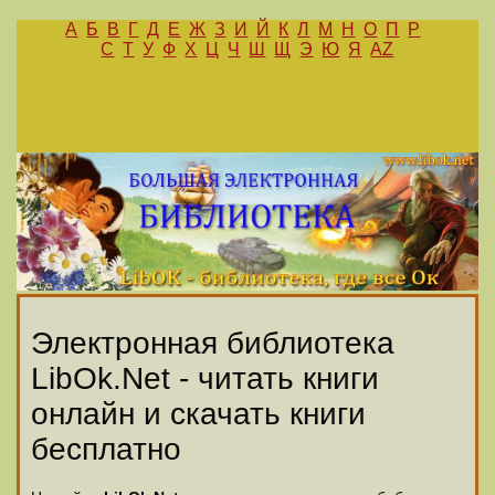
А
Б
В
Г
Д
Е
Ж
З
И
Й
К
Л
М
Н
О
П
Р
С
Т
У
Ф
Х
Ц
Ч
Ш
Щ
Э
Ю
Я
AZ
Электронная библиотека
LibOk.Net - читать книги
онлайн и скачать книги
бесплатно