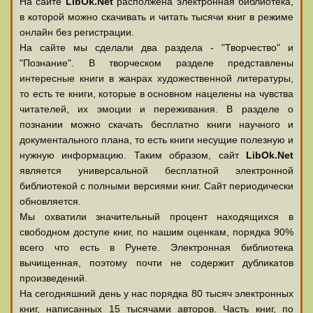
На сайте
LibOk.Net
располжена электронная библиотека,
в которой можно скачивать и читать тысячи книг в режиме
онлайн без регистрации.
На сайте мы сделали два раздела - "Творчество" и
"Познание". В творческом разделе представлены
интересные книги в жанрах художественной литературы,
то есть те книги, которые в основном нацелены на чувства
читателей, их эмоции и переживания. В разделе о
познании можно скачать бесплатно книги научного и
документального плана, то есть книги несущие полезную и
нужную информацию. Таким образом, сайт
LibOk.Net
является универсальной бесплатной электронной
библиотекой с полными версиями книг. Сайт периодически
обновляется.
Мы охватили значительный процент находящихся в
свободном доступе книг, по нашим оценкам, порядка 90%
всего что есть в Рунете. Электронная библиотека
вычищенная, поэтому почти не содержит дубликатов
произведений.
На сегодняшний день у нас порядка 80 тысяч электронных
книг, написанных 15 тысячами авторов. Часть книг, по