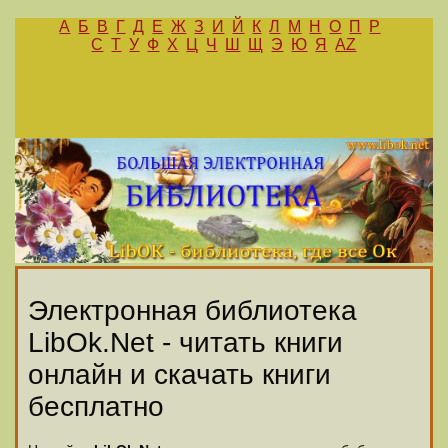
А
Б
В
Г
Д
Е
Ж
З
И
Й
К
Л
М
Н
О
П
Р
С
Т
У
Ф
Х
Ц
Ч
Ш
Щ
Э
Ю
Я
AZ
Электронная библиотека
LibOk.Net - читать книги
онлайн и скачать книги
бесплатно