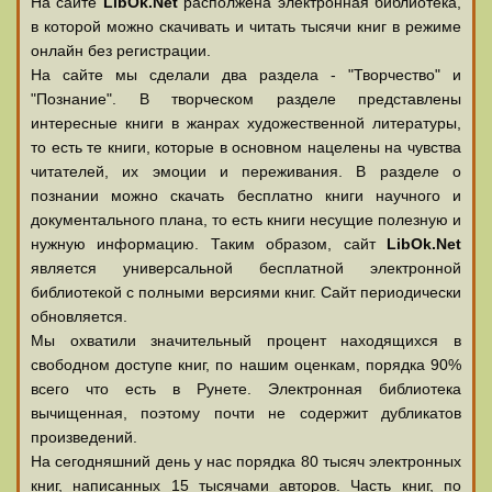
На сайте
LibOk.Net
располжена электронная библиотека,
в которой можно скачивать и читать тысячи книг в режиме
онлайн без регистрации.
На сайте мы сделали два раздела - "Творчество" и
"Познание". В творческом разделе представлены
интересные книги в жанрах художественной литературы,
то есть те книги, которые в основном нацелены на чувства
читателей, их эмоции и переживания. В разделе о
познании можно скачать бесплатно книги научного и
документального плана, то есть книги несущие полезную и
нужную информацию. Таким образом, сайт
LibOk.Net
является универсальной бесплатной электронной
библиотекой с полными версиями книг. Сайт периодически
обновляется.
Мы охватили значительный процент находящихся в
свободном доступе книг, по нашим оценкам, порядка 90%
всего что есть в Рунете. Электронная библиотека
вычищенная, поэтому почти не содержит дубликатов
произведений.
На сегодняшний день у нас порядка 80 тысяч электронных
книг, написанных 15 тысячами авторов. Часть книг, по