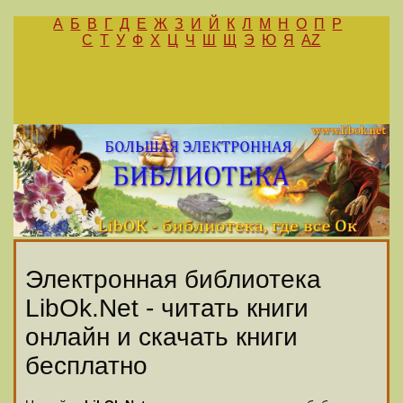
А
Б
В
Г
Д
Е
Ж
З
И
Й
К
Л
М
Н
О
П
Р
С
Т
У
Ф
Х
Ц
Ч
Ш
Щ
Э
Ю
Я
AZ
Электронная библиотека
LibOk.Net - читать книги
онлайн и скачать книги
бесплатно