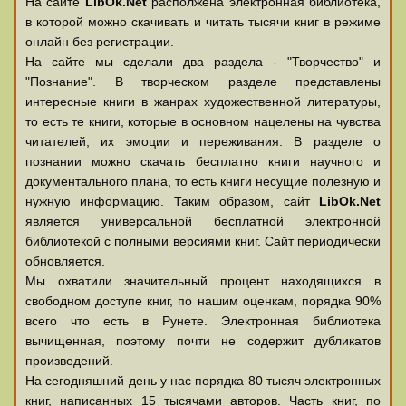
На сайте
LibOk.Net
располжена электронная библиотека,
в которой можно скачивать и читать тысячи книг в режиме
онлайн без регистрации.
На сайте мы сделали два раздела - "Творчество" и
"Познание". В творческом разделе представлены
интересные книги в жанрах художественной литературы,
то есть те книги, которые в основном нацелены на чувства
читателей, их эмоции и переживания. В разделе о
познании можно скачать бесплатно книги научного и
документального плана, то есть книги несущие полезную и
нужную информацию. Таким образом, сайт
LibOk.Net
является универсальной бесплатной электронной
библиотекой с полными версиями книг. Сайт периодически
обновляется.
Мы охватили значительный процент находящихся в
свободном доступе книг, по нашим оценкам, порядка 90%
всего что есть в Рунете. Электронная библиотека
вычищенная, поэтому почти не содержит дубликатов
произведений.
На сегодняшний день у нас порядка 80 тысяч электронных
книг, написанных 15 тысячами авторов. Часть книг, по