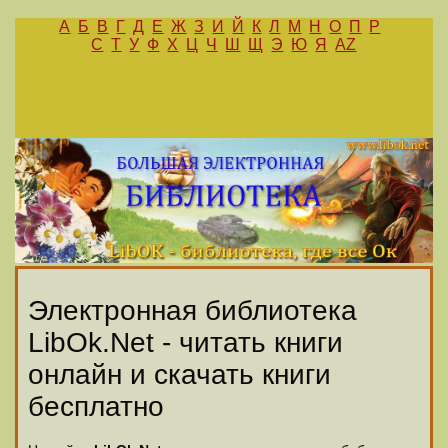
А
Б
В
Г
Д
Е
Ж
З
И
Й
К
Л
М
Н
О
П
Р
С
Т
У
Ф
Х
Ц
Ч
Ш
Щ
Э
Ю
Я
AZ
Электронная библиотека
LibOk.Net - читать книги
онлайн и скачать книги
бесплатно