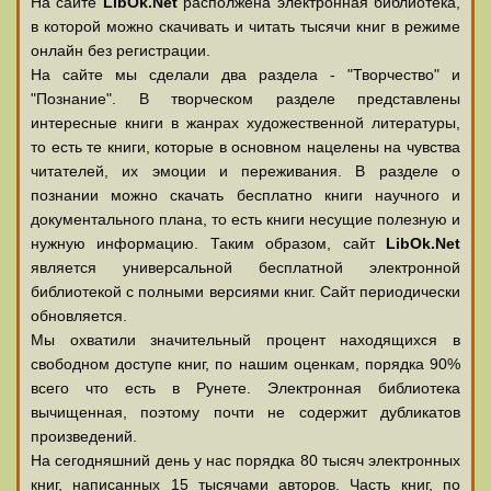
На сайте
LibOk.Net
располжена электронная библиотека,
в которой можно скачивать и читать тысячи книг в режиме
онлайн без регистрации.
На сайте мы сделали два раздела - "Творчество" и
"Познание". В творческом разделе представлены
интересные книги в жанрах художественной литературы,
то есть те книги, которые в основном нацелены на чувства
читателей, их эмоции и переживания. В разделе о
познании можно скачать бесплатно книги научного и
документального плана, то есть книги несущие полезную и
нужную информацию. Таким образом, сайт
LibOk.Net
является универсальной бесплатной электронной
библиотекой с полными версиями книг. Сайт периодически
обновляется.
Мы охватили значительный процент находящихся в
свободном доступе книг, по нашим оценкам, порядка 90%
всего что есть в Рунете. Электронная библиотека
вычищенная, поэтому почти не содержит дубликатов
произведений.
На сегодняшний день у нас порядка 80 тысяч электронных
книг, написанных 15 тысячами авторов. Часть книг, по