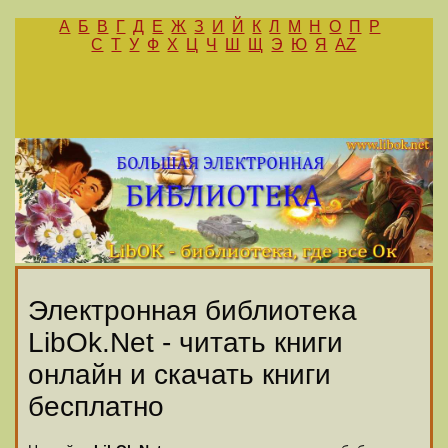
А
Б
В
Г
Д
Е
Ж
З
И
Й
К
Л
М
Н
О
П
Р
С
Т
У
Ф
Х
Ц
Ч
Ш
Щ
Э
Ю
Я
AZ
Электронная библиотека
LibOk.Net - читать книги
онлайн и скачать книги
бесплатно