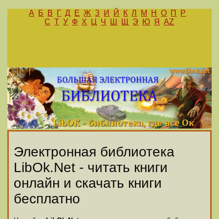
А
Б
В
Г
Д
Е
Ж
З
И
Й
К
Л
М
Н
О
П
Р
С
Т
У
Ф
Х
Ц
Ч
Ш
Щ
Э
Ю
Я
AZ
Электронная библиотека
LibOk.Net - читать книги
онлайн и скачать книги
бесплатно