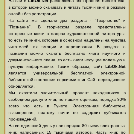
На сайте
LibOk.Net
располжена электронная библиотека,
в которой можно скачивать и читать тысячи книг в режиме
онлайн без регистрации.
На сайте мы сделали два раздела - "Творчество" и
"Познание". В творческом разделе представлены
интересные книги в жанрах художественной литературы,
то есть те книги, которые в основном нацелены на чувства
читателей, их эмоции и переживания. В разделе о
познании можно скачать бесплатно книги научного и
документального плана, то есть книги несущие полезную и
нужную информацию. Таким образом, сайт
LibOk.Net
является универсальной бесплатной электронной
библиотекой с полными версиями книг. Сайт периодически
обновляется.
Мы охватили значительный процент находящихся в
свободном доступе книг, по нашим оценкам, порядка 90%
всего что есть в Рунете. Электронная библиотека
вычищенная, поэтому почти не содержит дубликатов
произведений.
На сегодняшний день у нас порядка 80 тысяч электронных
книг, написанных 15 тысячами авторов. Часть книг, по