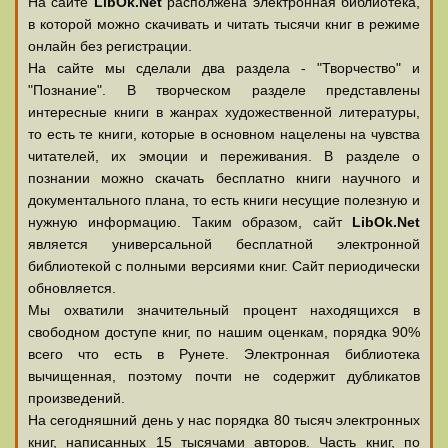
На сайте
LibOk.Net
располжена электронная библиотека,
в которой можно скачивать и читать тысячи книг в режиме
онлайн без регистрации.
На сайте мы сделали два раздела - "Творчество" и
"Познание". В творческом разделе представлены
интересные книги в жанрах художественной литературы,
то есть те книги, которые в основном нацелены на чувства
читателей, их эмоции и переживания. В разделе о
познании можно скачать бесплатно книги научного и
документального плана, то есть книги несущие полезную и
нужную информацию. Таким образом, сайт
LibOk.Net
является универсальной бесплатной электронной
библиотекой с полными версиями книг. Сайт периодически
обновляется.
Мы охватили значительный процент находящихся в
свободном доступе книг, по нашим оценкам, порядка 90%
всего что есть в Рунете. Электронная библиотека
вычищенная, поэтому почти не содержит дубликатов
произведений.
На сегодняшний день у нас порядка 80 тысяч электронных
книг, написанных 15 тысячами авторов. Часть книг, по