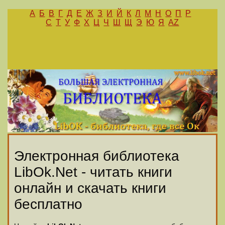
А
Б
В
Г
Д
Е
Ж
З
И
Й
К
Л
М
Н
О
П
Р
С
Т
У
Ф
Х
Ц
Ч
Ш
Щ
Э
Ю
Я
AZ
Электронная библиотека
LibOk.Net - читать книги
онлайн и скачать книги
бесплатно