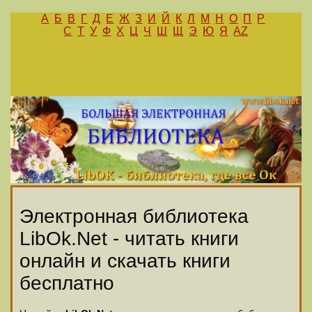
А
Б
В
Г
Д
Е
Ж
З
И
Й
К
Л
М
Н
О
П
Р
С
Т
У
Ф
Х
Ц
Ч
Ш
Щ
Э
Ю
Я
AZ
Электронная библиотека
LibOk.Net - читать книги
онлайн и скачать книги
бесплатно