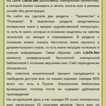
На сайте
LibOk.Net
располжена электронная библиотека,
в которой можно скачивать и читать тысячи книг в режиме
онлайн без регистрации.
На сайте мы сделали два раздела - "Творчество" и
"Познание". В творческом разделе представлены
интересные книги в жанрах художественной литературы,
то есть те книги, которые в основном нацелены на чувства
читателей, их эмоции и переживания. В разделе о
познании можно скачать бесплатно книги научного и
документального плана, то есть книги несущие полезную и
нужную информацию. Таким образом, сайт
LibOk.Net
является универсальной бесплатной электронной
библиотекой с полными версиями книг. Сайт периодически
обновляется.
Мы охватили значительный процент находящихся в
свободном доступе книг, по нашим оценкам, порядка 90%
всего что есть в Рунете. Электронная библиотека
вычищенная, поэтому почти не содержит дубликатов
произведений.
На сегодняшний день у нас порядка 80 тысяч электронных
книг, написанных 15 тысячами авторов. Часть книг, по