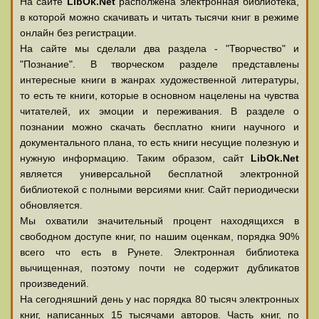
На сайте
LibOk.Net
располжена электронная библиотека,
в которой можно скачивать и читать тысячи книг в режиме
онлайн без регистрации.
На сайте мы сделали два раздела - "Творчество" и
"Познание". В творческом разделе представлены
интересные книги в жанрах художественной литературы,
то есть те книги, которые в основном нацелены на чувства
читателей, их эмоции и переживания. В разделе о
познании можно скачать бесплатно книги научного и
документального плана, то есть книги несущие полезную и
нужную информацию. Таким образом, сайт
LibOk.Net
является универсальной бесплатной электронной
библиотекой с полными версиями книг. Сайт периодически
обновляется.
Мы охватили значительный процент находящихся в
свободном доступе книг, по нашим оценкам, порядка 90%
всего что есть в Рунете. Электронная библиотека
вычищенная, поэтому почти не содержит дубликатов
произведений.
На сегодняшний день у нас порядка 80 тысяч электронных
книг, написанных 15 тысячами авторов. Часть книг, по