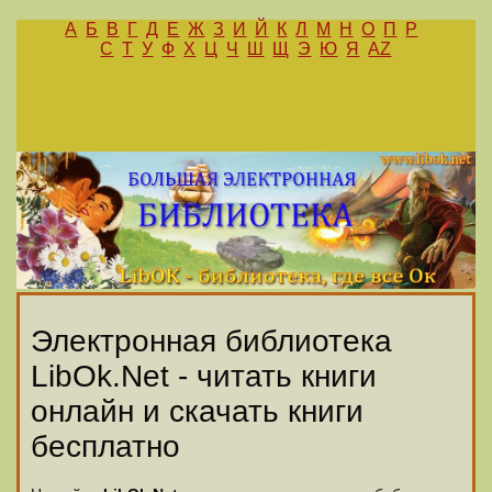
А
Б
В
Г
Д
Е
Ж
З
И
Й
К
Л
М
Н
О
П
Р
С
Т
У
Ф
Х
Ц
Ч
Ш
Щ
Э
Ю
Я
AZ
Электронная библиотека
LibOk.Net - читать книги
онлайн и скачать книги
бесплатно