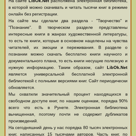
На сайте
LibOk.Net
располжена электронная библиотека,
в которой можно скачивать и читать тысячи книг в режиме
онлайн без регистрации.
На сайте мы сделали два раздела - "Творчество" и
"Познание". В творческом разделе представлены
интересные книги в жанрах художественной литературы,
то есть те книги, которые в основном нацелены на чувства
читателей, их эмоции и переживания. В разделе о
познании можно скачать бесплатно книги научного и
документального плана, то есть книги несущие полезную и
нужную информацию. Таким образом, сайт
LibOk.Net
является универсальной бесплатной электронной
библиотекой с полными версиями книг. Сайт периодически
обновляется.
Мы охватили значительный процент находящихся в
свободном доступе книг, по нашим оценкам, порядка 90%
всего что есть в Рунете. Электронная библиотека
вычищенная, поэтому почти не содержит дубликатов
произведений.
На сегодняшний день у нас порядка 80 тысяч электронных
книг, написанных 15 тысячами авторов. Часть книг, по