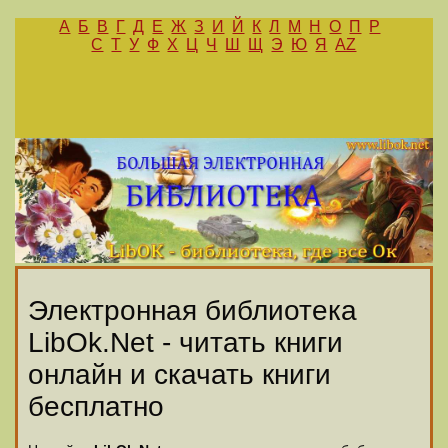
А
Б
В
Г
Д
Е
Ж
З
И
Й
К
Л
М
Н
О
П
Р
С
Т
У
Ф
Х
Ц
Ч
Ш
Щ
Э
Ю
Я
AZ
Электронная библиотека
LibOk.Net - читать книги
онлайн и скачать книги
бесплатно