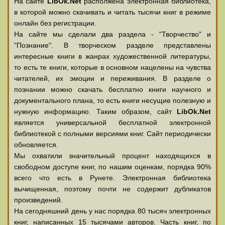
На сайте
LibOk.Net
располжена электронная библиотека,
в которой можно скачивать и читать тысячи книг в режиме
онлайн без регистрации.
На сайте мы сделали два раздела - "Творчество" и
"Познание". В творческом разделе представлены
интересные книги в жанрах художественной литературы,
то есть те книги, которые в основном нацелены на чувства
читателей, их эмоции и переживания. В разделе о
познании можно скачать бесплатно книги научного и
документального плана, то есть книги несущие полезную и
нужную информацию. Таким образом, сайт
LibOk.Net
является универсальной бесплатной электронной
библиотекой с полными версиями книг. Сайт периодически
обновляется.
Мы охватили значительный процент находящихся в
свободном доступе книг, по нашим оценкам, порядка 90%
всего что есть в Рунете. Электронная библиотека
вычищенная, поэтому почти не содержит дубликатов
произведений.
На сегодняшний день у нас порядка 80 тысяч электронных
книг, написанных 15 тысячами авторов. Часть книг, по