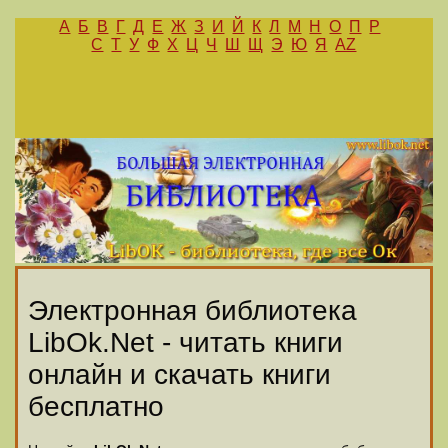
А
Б
В
Г
Д
Е
Ж
З
И
Й
К
Л
М
Н
О
П
Р
С
Т
У
Ф
Х
Ц
Ч
Ш
Щ
Э
Ю
Я
AZ
Электронная библиотека
LibOk.Net - читать книги
онлайн и скачать книги
бесплатно