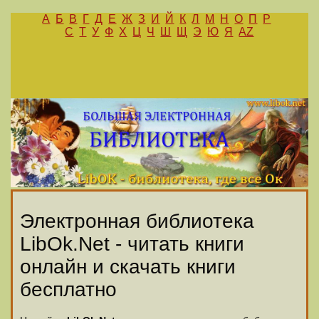
А
Б
В
Г
Д
Е
Ж
З
И
Й
К
Л
М
Н
О
П
Р
С
Т
У
Ф
Х
Ц
Ч
Ш
Щ
Э
Ю
Я
AZ
Электронная библиотека
LibOk.Net - читать книги
онлайн и скачать книги
бесплатно