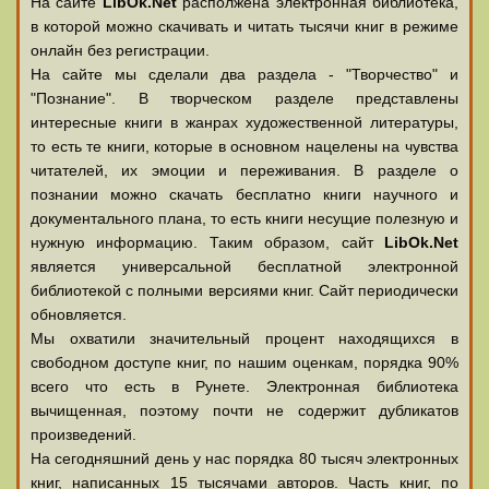
На сайте
LibOk.Net
располжена электронная библиотека,
в которой можно скачивать и читать тысячи книг в режиме
онлайн без регистрации.
На сайте мы сделали два раздела - "Творчество" и
"Познание". В творческом разделе представлены
интересные книги в жанрах художественной литературы,
то есть те книги, которые в основном нацелены на чувства
читателей, их эмоции и переживания. В разделе о
познании можно скачать бесплатно книги научного и
документального плана, то есть книги несущие полезную и
нужную информацию. Таким образом, сайт
LibOk.Net
является универсальной бесплатной электронной
библиотекой с полными версиями книг. Сайт периодически
обновляется.
Мы охватили значительный процент находящихся в
свободном доступе книг, по нашим оценкам, порядка 90%
всего что есть в Рунете. Электронная библиотека
вычищенная, поэтому почти не содержит дубликатов
произведений.
На сегодняшний день у нас порядка 80 тысяч электронных
книг, написанных 15 тысячами авторов. Часть книг, по