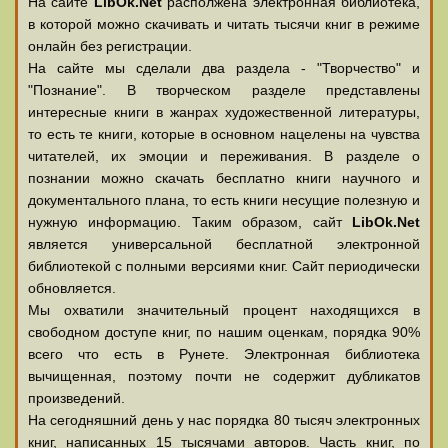
На сайте
LibOk.Net
располжена электронная библиотека,
в которой можно скачивать и читать тысячи книг в режиме
онлайн без регистрации.
На сайте мы сделали два раздела - "Творчество" и
"Познание". В творческом разделе представлены
интересные книги в жанрах художественной литературы,
то есть те книги, которые в основном нацелены на чувства
читателей, их эмоции и переживания. В разделе о
познании можно скачать бесплатно книги научного и
документального плана, то есть книги несущие полезную и
нужную информацию. Таким образом, сайт
LibOk.Net
является универсальной бесплатной электронной
библиотекой с полными версиями книг. Сайт периодически
обновляется.
Мы охватили значительный процент находящихся в
свободном доступе книг, по нашим оценкам, порядка 90%
всего что есть в Рунете. Электронная библиотека
вычищенная, поэтому почти не содержит дубликатов
произведений.
На сегодняшний день у нас порядка 80 тысяч электронных
книг, написанных 15 тысячами авторов. Часть книг, по