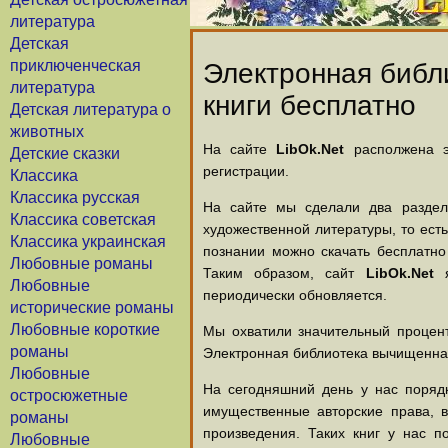
литература
Детская
приключенческая
Электронная библи
литература
книги бесплатно
Детская литература о
животных
На сайте
LibOk.Net
располжена эл
Детские сказки
регистрации.
Классика
Классика русская
На сайте мы сделали два раздела
Классика советская
художественной литературы, то есть
Классика украинская
познании можно скачать бесплатно
Любовные романы
Таким образом, сайт
LibOk.Net
я
Любовные
периодически обновляется.
исторические романы
Любовные короткие
Мы охватили значительный процент
романы
Электронная библиотека вычищенная
Любовные
На сегодняшний день у нас порядк
остросюжетные
имущественные авторские права, 
романы
произведения. Таких книг у нас п
Любовные