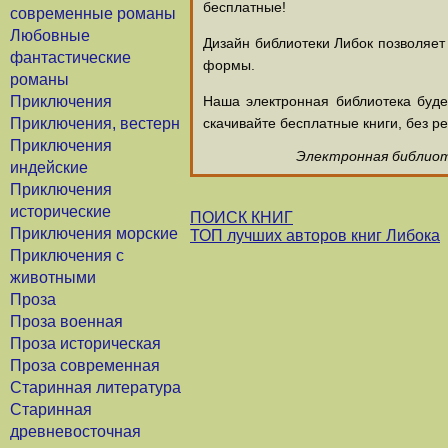
бесплатные!
современные романы
Любовные
Дизайн библиотеки Либок позволяет
фантастические
формы.
романы
Приключения
Наша электронная библиотека буд
Приключения, вестерн
скачивайте бесплатные книги, без ре
Приключения
Электронная библиоте
индейские
Приключения
исторические
ПОИСК КНИГ
Приключения морские
ТОП лучших авторов книг Либока
Приключения с
животными
Проза
Проза военная
Проза историческая
Проза современная
Старинная литература
Старинная
древневосточная