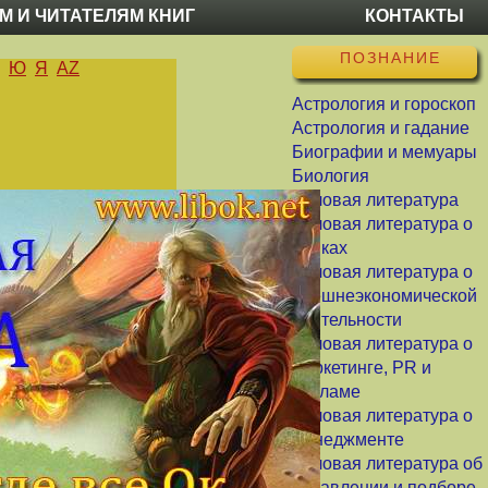
М И ЧИТАТЕЛЯМ КНИГ
КОНТАКТЫ
ПОЗНАНИЕ
Ю
Я
AZ
Астрология и гороскоп
Астрология и гадание
Биографии и мемуары
Биология
Деловая литература
Деловая литература о
банках
Деловая литература о
внешнеэкономической
деятельности
Деловая литература о
маркетинге, PR и
рекламе
Деловая литература о
менеджменте
Деловая литература об
управлении и подборе