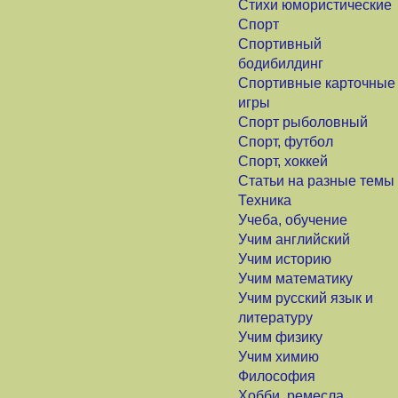
Стихи юмористические
Спорт
Спортивный
бодибилдинг
Спортивные карточные
игры
Спорт рыболовный
Спорт, футбол
Спорт, хоккей
Статьи на разные темы
Техника
Учеба, обучение
Учим английский
Учим историю
Учим математику
Учим русский язык и
литературу
Учим физику
Учим химию
Философия
Хобби, ремесла