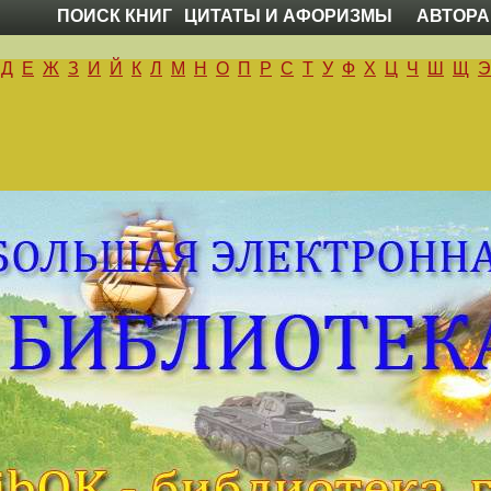
ПОИСК КНИГ
ЦИТАТЫ И АФОРИЗМЫ
АВТОРА
Д
Е
Ж
З
И
Й
К
Л
М
Н
О
П
Р
С
Т
У
Ф
Х
Ц
Ч
Ш
Щ
Э