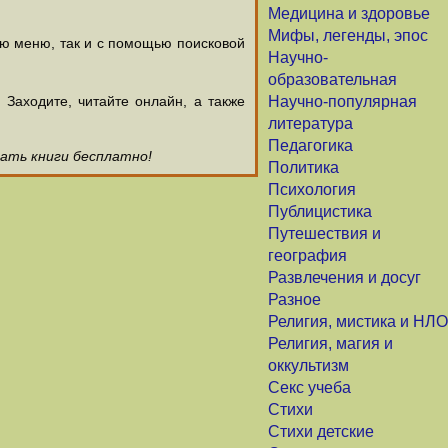
Медицина и здоровье
Мифы, легенды, эпос
ью меню, так и с помощью поисковой
Научно-
образовательная
аходите, читайте онлайн, а также
Научно-популярная
литература
Педагогика
чать книги бесплатно!
Политика
Психология
Публицистика
Путешествия и
география
Развлечения и досуг
Разное
Религия, мистика и НЛО
Религия, магия и
оккультизм
Секс учеба
Стихи
Стихи детские