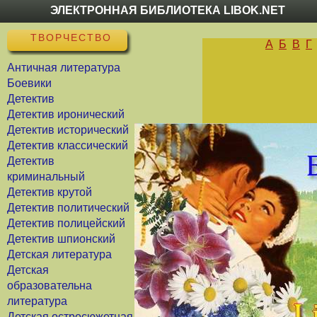
ЭЛЕКТРОННАЯ БИБЛИОТЕКА LIBOK.NET
ТВОРЧЕСТВО
А
Б
В
Г
Античная литература
Боевики
Детектив
Детектив иронический
Детектив исторический
Детектив классический
Детектив
криминальный
Детектив крутой
Детектив политический
Детектив полицейский
Детектив шпионский
Детская литература
Детская
образовательна
литература
Детская остросюжетная