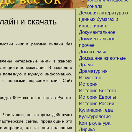
персонала
Деловая литература о
ценных бумагах и
лайн и скачать
инвестициях
Документальное
Документальное,
 тысячи книг в режиме онлайн без
прочее
Дом и семья
Домашние животные
авлены интересные книги в жанрах
Драма
х эмоции и переживания. В разделе о
Драматургия
щие полезную и нужную информацию.
Искусство
й с полными версиями книг. Сайт
История
История Востока
История Европы
ядка 90% всего что есть в Рунете.
История России
Кулинария, еда
 Часть книг, по которым действуют
Культурология
партнерские сайты, продающие эти
Контркультура
егистрации, так как они полностью
Лирика