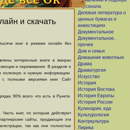
персонала
Деловая литература о
ценных бумагах и
лайн и скачать
инвестициях
Документальное
Документальное,
 тысячи книг в режиме онлайн без
прочее
Дом и семья
Домашние животные
авлены интересные книги в жанрах
Драма
х эмоции и переживания. В разделе о
Драматургия
щие полезную и нужную информацию.
Искусство
й с полными версиями книг. Сайт
История
История Востока
История Европы
ядка 90% всего что есть в Рунете.
История России
Кулинария, еда
 Часть книг, по которым действуют
Культурология
партнерские сайты, продающие эти
Контркультура
егистрации, так как они полностью
Лирика