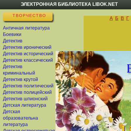
ЭЛЕКТРОННАЯ БИБЛИОТЕКА LIBOK.NET
ТВОРЧЕСТВО
А
Б
В
Г
Античная литература
Боевики
Детектив
Детектив иронический
Детектив исторический
Детектив классический
Детектив
криминальный
Детектив крутой
Детектив политический
Детектив полицейский
Детектив шпионский
Детская литература
Детская
образовательна
литература
Детская остросюжетная