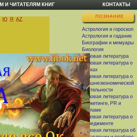
М И ЧИТАТЕЛЯМ КНИГ
КОНТАКТЫ
ПОЗНАНИЕ
Ю
Я
AZ
Астрология и гороскоп
Астрология и гадание
Биографии и мемуары
Биология
Деловая литература
Деловая литература о
банках
Деловая литература о
внешнеэкономической
деятельности
Деловая литература о
маркетинге, PR и
рекламе
Деловая литература о
менеджменте
Деловая литература об
управлении и подборе