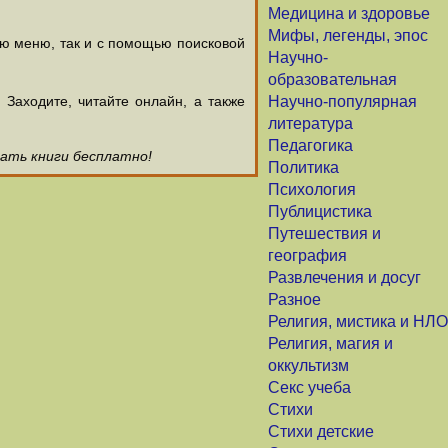
Медицина и здоровье
Мифы, легенды, эпос
ью меню, так и с помощью поисковой
Научно-
образовательная
аходите, читайте онлайн, а также
Научно-популярная
литература
Педагогика
чать книги бесплатно!
Политика
Психология
Публицистика
Путешествия и
география
Развлечения и досуг
Разное
Религия, мистика и НЛО
Религия, магия и
оккультизм
Секс учеба
Стихи
Стихи детские