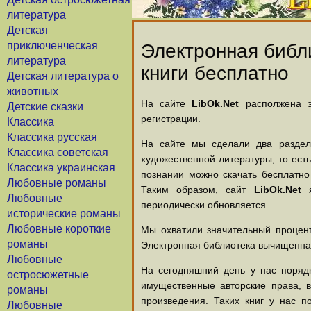
литература
Детская
приключенческая
Электронная библи
литература
книги бесплатно
Детская литература о
животных
На сайте
LibOk.Net
располжена эл
Детские сказки
регистрации.
Классика
Классика русская
На сайте мы сделали два раздела
Классика советская
художественной литературы, то есть
Классика украинская
познании можно скачать бесплатно
Любовные романы
Таким образом, сайт
LibOk.Net
я
Любовные
периодически обновляется.
исторические романы
Любовные короткие
Мы охватили значительный процент
романы
Электронная библиотека вычищенная
Любовные
На сегодняшний день у нас порядк
остросюжетные
имущественные авторские права, 
романы
произведения. Таких книг у нас п
Любовные