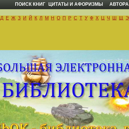
ПОИСК КНИГ
ЦИТАТЫ И АФОРИЗМЫ
АВТОРА
Д
Е
Ж
З
И
Й
К
Л
М
Н
О
П
Р
С
Т
У
Ф
Х
Ц
Ч
Ш
Щ
Э