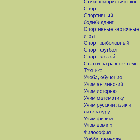
Стихи юмористические
Спорт
Спортивный
бодибилдинг
Спортивные карточные
игры
Спорт рыболовный
Спорт, футбол
Спорт, хоккей
Статьи на разные темы
Техника
Учеба, обучение
Учим английский
Учим историю
Учим математику
Учим русский язык и
литературу
Учим физику
Учим химию
Философия
Хобби, ремесла