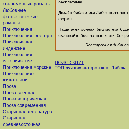
бесплатные!
современные романы
Любовные
Дизайн библиотеки Либок позволяет
фантастические
формы.
романы
Приключения
Наша электронная библиотека буд
Приключения, вестерн
скачивайте бесплатные книги, без ре
Приключения
Электронная библиоте
индейские
Приключения
исторические
ПОИСК КНИГ
Приключения морские
ТОП лучших авторов книг Либока
Приключения с
животными
Проза
Проза военная
Проза историческая
Проза современная
Старинная литература
Старинная
древневосточная