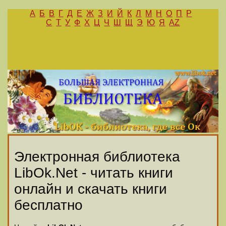
А
Б
В
Г
Д
Е
Ж
З
И
Й
К
Л
М
Н
О
П
Р
С
Т
У
Ф
Х
Ц
Ч
Ш
Щ
Э
Ю
Я
AZ
Электронная библиотека
LibOk.Net - читать книги
онлайн и скачать книги
бесплатно