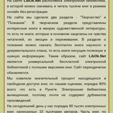
На сайте
LibOk.Net
располжена электронная библиотека,
в которой можно скачивать и читать тысячи книг в режиме
онлайн без регистрации.
На сайте мы сделали два раздела - "Творчество" и
"Познание". В творческом разделе представлены
интересные книги в жанрах художественной литературы,
то есть те книги, которые в основном нацелены на чувства
читателей, их эмоции и переживания. В разделе о
познании можно скачать бесплатно книги научного и
документального плана, то есть книги несущие полезную и
нужную информацию. Таким образом, сайт
LibOk.Net
является универсальной бесплатной электронной
библиотекой с полными версиями книг. Сайт периодически
обновляется.
Мы охватили значительный процент находящихся в
свободном доступе книг, по нашим оценкам, порядка 90%
всего что есть в Рунете. Электронная библиотека
вычищенная, поэтому почти не содержит дубликатов
произведений.
На сегодняшний день у нас порядка 80 тысяч электронных
книг, написанных 15 тысячами авторов. Часть книг, по