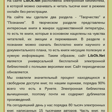
На сайте
LibOk.Net
располжена электронная библиотека,
в которой можно скачивать и читать тысячи книг в режиме
онлайн без регистрации.
На сайте мы сделали два раздела - "Творчество" и
"Познание". В творческом разделе представлены
интересные книги в жанрах художественной литературы,
то есть те книги, которые в основном нацелены на чувства
читателей, их эмоции и переживания. В разделе о
познании можно скачать бесплатно книги научного и
документального плана, то есть книги несущие полезную и
нужную информацию. Таким образом, сайт
LibOk.Net
является универсальной бесплатной электронной
библиотекой с полными версиями книг. Сайт периодически
обновляется.
Мы охватили значительный процент находящихся в
свободном доступе книг, по нашим оценкам, порядка 90%
всего что есть в Рунете. Электронная библиотека
вычищенная, поэтому почти не содержит дубликатов
произведений.
На сегодняшний день у нас порядка 80 тысяч электронных
книг, написанных 15 тысячами авторов. Часть книг, по