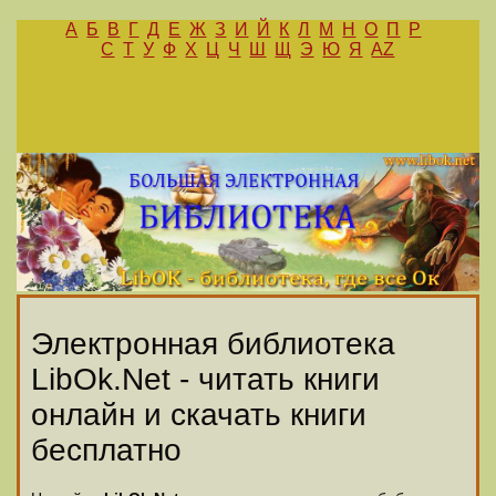
А
Б
В
Г
Д
Е
Ж
З
И
Й
К
Л
М
Н
О
П
Р
С
Т
У
Ф
Х
Ц
Ч
Ш
Щ
Э
Ю
Я
AZ
Электронная библиотека
LibOk.Net - читать книги
онлайн и скачать книги
бесплатно