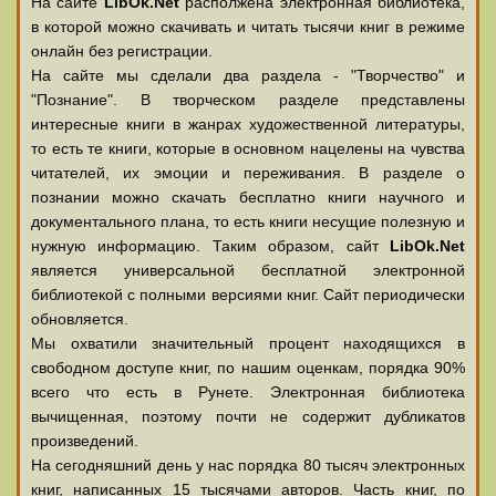
На сайте
LibOk.Net
располжена электронная библиотека,
в которой можно скачивать и читать тысячи книг в режиме
онлайн без регистрации.
На сайте мы сделали два раздела - "Творчество" и
"Познание". В творческом разделе представлены
интересные книги в жанрах художественной литературы,
то есть те книги, которые в основном нацелены на чувства
читателей, их эмоции и переживания. В разделе о
познании можно скачать бесплатно книги научного и
документального плана, то есть книги несущие полезную и
нужную информацию. Таким образом, сайт
LibOk.Net
является универсальной бесплатной электронной
библиотекой с полными версиями книг. Сайт периодически
обновляется.
Мы охватили значительный процент находящихся в
свободном доступе книг, по нашим оценкам, порядка 90%
всего что есть в Рунете. Электронная библиотека
вычищенная, поэтому почти не содержит дубликатов
произведений.
На сегодняшний день у нас порядка 80 тысяч электронных
книг, написанных 15 тысячами авторов. Часть книг, по