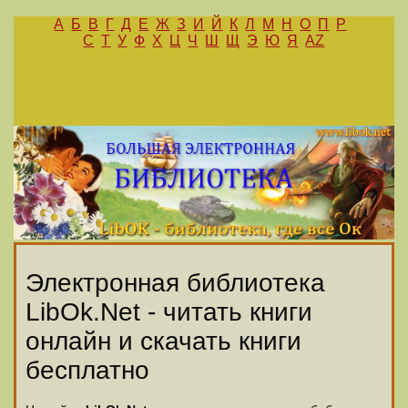
А
Б
В
Г
Д
Е
Ж
З
И
Й
К
Л
М
Н
О
П
Р
С
Т
У
Ф
Х
Ц
Ч
Ш
Щ
Э
Ю
Я
AZ
Электронная библиотека
LibOk.Net - читать книги
онлайн и скачать книги
бесплатно