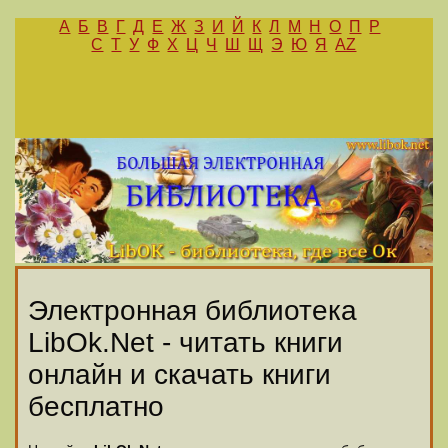
А
Б
В
Г
Д
Е
Ж
З
И
Й
К
Л
М
Н
О
П
Р
С
Т
У
Ф
Х
Ц
Ч
Ш
Щ
Э
Ю
Я
AZ
Электронная библиотека
LibOk.Net - читать книги
онлайн и скачать книги
бесплатно