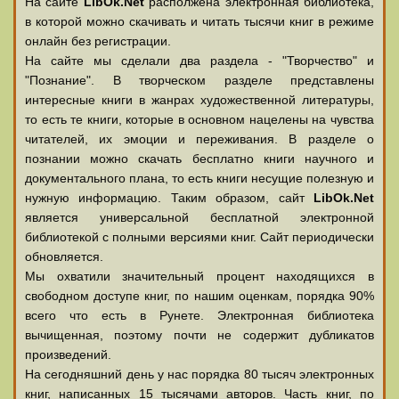
На сайте
LibOk.Net
располжена электронная библиотека,
в которой можно скачивать и читать тысячи книг в режиме
онлайн без регистрации.
На сайте мы сделали два раздела - "Творчество" и
"Познание". В творческом разделе представлены
интересные книги в жанрах художественной литературы,
то есть те книги, которые в основном нацелены на чувства
читателей, их эмоции и переживания. В разделе о
познании можно скачать бесплатно книги научного и
документального плана, то есть книги несущие полезную и
нужную информацию. Таким образом, сайт
LibOk.Net
является универсальной бесплатной электронной
библиотекой с полными версиями книг. Сайт периодически
обновляется.
Мы охватили значительный процент находящихся в
свободном доступе книг, по нашим оценкам, порядка 90%
всего что есть в Рунете. Электронная библиотека
вычищенная, поэтому почти не содержит дубликатов
произведений.
На сегодняшний день у нас порядка 80 тысяч электронных
книг, написанных 15 тысячами авторов. Часть книг, по