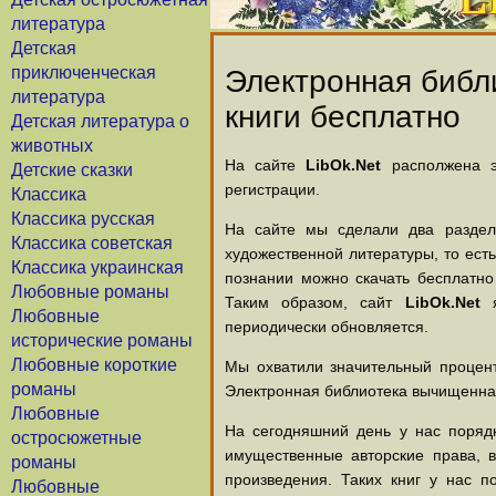
литература
Детская
приключенческая
Электронная библи
литература
книги бесплатно
Детская литература о
животных
На сайте
LibOk.Net
располжена эл
Детские сказки
регистрации.
Классика
Классика русская
На сайте мы сделали два раздела
Классика советская
художественной литературы, то есть
Классика украинская
познании можно скачать бесплатно
Любовные романы
Таким образом, сайт
LibOk.Net
я
Любовные
периодически обновляется.
исторические романы
Любовные короткие
Мы охватили значительный процент
романы
Электронная библиотека вычищенная
Любовные
На сегодняшний день у нас порядк
остросюжетные
имущественные авторские права, 
романы
произведения. Таких книг у нас п
Любовные