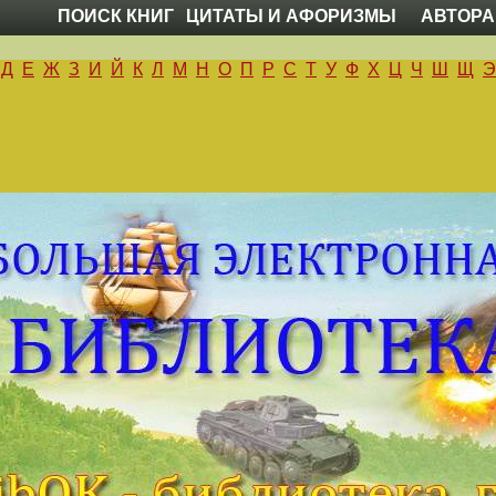
ПОИСК КНИГ
ЦИТАТЫ И АФОРИЗМЫ
АВТОРА
Д
Е
Ж
З
И
Й
К
Л
М
Н
О
П
Р
С
Т
У
Ф
Х
Ц
Ч
Ш
Щ
Э