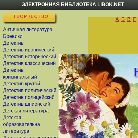
ЭЛЕКТРОННАЯ БИБЛИОТЕКА LIBOK.NET
ТВОРЧЕСТВО
А
Б
В
Г
Античная литература
Боевики
Детектив
Детектив иронический
Детектив исторический
Детектив классический
Детектив
криминальный
Детектив крутой
Детектив политический
Детектив полицейский
Детектив шпионский
Детская литература
Детская
образовательна
литература
Детская остросюжетная