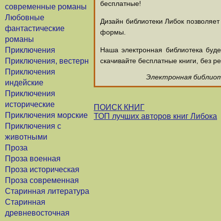
бесплатные!
современные романы
Любовные
Дизайн библиотеки Либок позволяет
фантастические
формы.
романы
Приключения
Наша электронная библиотека буд
Приключения, вестерн
скачивайте бесплатные книги, без ре
Приключения
Электронная библиоте
индейские
Приключения
исторические
ПОИСК КНИГ
Приключения морские
ТОП лучших авторов книг Либока
Приключения с
животными
Проза
Проза военная
Проза историческая
Проза современная
Старинная литература
Старинная
древневосточная