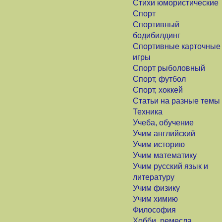
Стихи юмористические
Спорт
Спортивный
бодибилдинг
Спортивные карточные
игры
Спорт рыболовный
Спорт, футбол
Спорт, хоккей
Статьи на разные темы
Техника
Учеба, обучение
Учим английский
Учим историю
Учим математику
Учим русский язык и
литературу
Учим физику
Учим химию
Философия
Хобби, ремесла