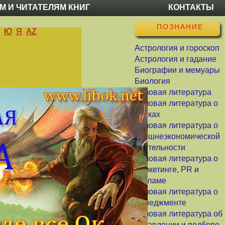
М И ЧИТАТЕЛЯМ КНИГ
КОНТАКТЫ
ПОЗНАНИЕ
Ю
Я
AZ
Астрология и гороскоп
Астрология и гадание
Биографии и мемуары
Биология
Деловая литература
Деловая литература о
банках
Деловая литература о
внешнеэкономической
деятельности
Деловая литература о
маркетинге, PR и
рекламе
Деловая литература о
менеджменте
Деловая литература об
управлении и подборе