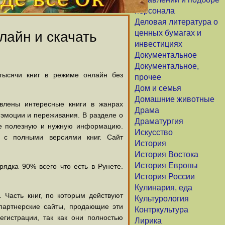
персонала
Деловая литература о
ценных бумагах и
лайн и скачать
инвестициях
Документальное
Документальное,
 тысячи книг в режиме онлайн без
прочее
Дом и семья
Домашние животные
авлены интересные книги в жанрах
Драма
х эмоции и переживания. В разделе о
Драматургия
щие полезную и нужную информацию.
Искусство
й с полными версиями книг. Сайт
История
История Востока
История Европы
ядка 90% всего что есть в Рунете.
История России
Кулинария, еда
 Часть книг, по которым действуют
Культурология
партнерские сайты, продающие эти
Контркультура
егистрации, так как они полностью
Лирика