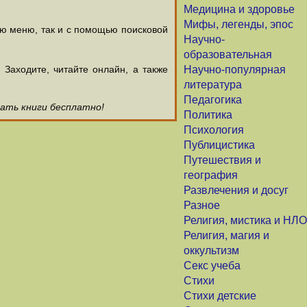
Медицина и здоровье
Мифы, легенды, эпос
ью меню, так и с помощью поисковой
Научно-
образовательная
аходите, читайте онлайн, а также
Научно-популярная
литература
Педагогика
чать книги бесплатно!
Политика
Психология
Публицистика
Путешествия и
география
Развлечения и досуг
Разное
Религия, мистика и НЛО
Религия, магия и
оккультизм
Секс учеба
Стихи
Стихи детские