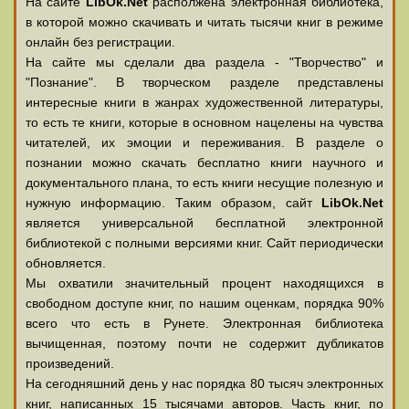
На сайте
LibOk.Net
располжена электронная библиотека,
в которой можно скачивать и читать тысячи книг в режиме
онлайн без регистрации.
На сайте мы сделали два раздела - "Творчество" и
"Познание". В творческом разделе представлены
интересные книги в жанрах художественной литературы,
то есть те книги, которые в основном нацелены на чувства
читателей, их эмоции и переживания. В разделе о
познании можно скачать бесплатно книги научного и
документального плана, то есть книги несущие полезную и
нужную информацию. Таким образом, сайт
LibOk.Net
является универсальной бесплатной электронной
библиотекой с полными версиями книг. Сайт периодически
обновляется.
Мы охватили значительный процент находящихся в
свободном доступе книг, по нашим оценкам, порядка 90%
всего что есть в Рунете. Электронная библиотека
вычищенная, поэтому почти не содержит дубликатов
произведений.
На сегодняшний день у нас порядка 80 тысяч электронных
книг, написанных 15 тысячами авторов. Часть книг, по