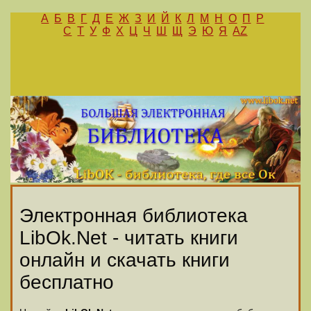
А
Б
В
Г
Д
Е
Ж
З
И
Й
К
Л
М
Н
О
П
Р
С
Т
У
Ф
Х
Ц
Ч
Ш
Щ
Э
Ю
Я
AZ
Электронная библиотека
LibOk.Net - читать книги
онлайн и скачать книги
бесплатно