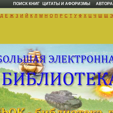
ПОИСК КНИГ
ЦИТАТЫ И АФОРИЗМЫ
АВТОРА
Д
Е
Ж
З
И
Й
К
Л
М
Н
О
П
Р
С
Т
У
Ф
Х
Ц
Ч
Ш
Щ
Э