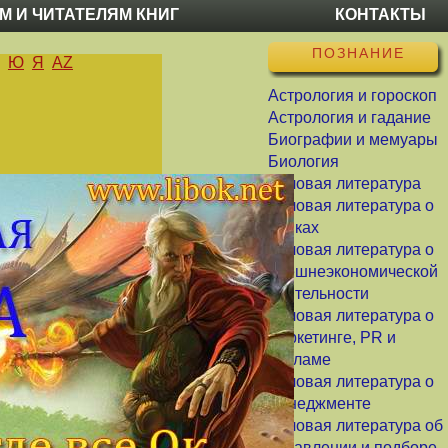
М И ЧИТАТЕЛЯМ КНИГ
КОНТАКТЫ
ПОЗНАНИЕ
Ю
Я
AZ
Астрология и гороскоп
Астрология и гадание
Биографии и мемуары
Биология
Деловая литература
Деловая литература о
банках
Деловая литература о
внешнеэкономической
деятельности
Деловая литература о
маркетинге, PR и
рекламе
Деловая литература о
менеджменте
Деловая литература об
управлении и подборе