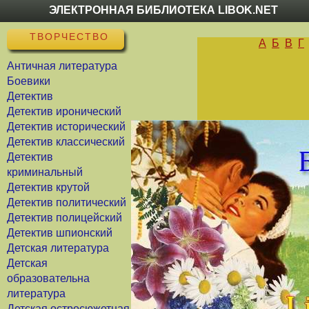
ЭЛЕКТРОННАЯ БИБЛИОТЕКА LIBOK.NET
ТВОРЧЕСТВО
А
Б
В
Г
Античная литература
Боевики
Детектив
Детектив иронический
Детектив исторический
Детектив классический
Детектив
криминальный
Детектив крутой
Детектив политический
Детектив полицейский
Детектив шпионский
Детская литература
Детская
образовательна
литература
Детская остросюжетная