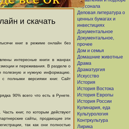
персонала
Деловая литература о
ценных бумагах и
лайн и скачать
инвестициях
Документальное
Документальное,
 тысячи книг в режиме онлайн без
прочее
Дом и семья
Домашние животные
авлены интересные книги в жанрах
Драма
х эмоции и переживания. В разделе о
Драматургия
щие полезную и нужную информацию.
Искусство
й с полными версиями книг. Сайт
История
История Востока
История Европы
ядка 90% всего что есть в Рунете.
История России
Кулинария, еда
 Часть книг, по которым действуют
Культурология
партнерские сайты, продающие эти
Контркультура
егистрации, так как они полностью
Лирика