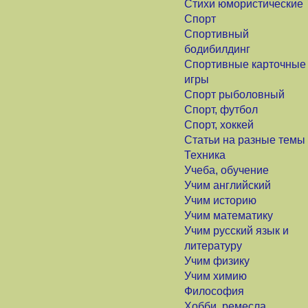
Стихи юмористические
Спорт
Спортивный
бодибилдинг
Спортивные карточные
игры
Спорт рыболовный
Спорт, футбол
Спорт, хоккей
Статьи на разные темы
Техника
Учеба, обучение
Учим английский
Учим историю
Учим математику
Учим русский язык и
литературу
Учим физику
Учим химию
Философия
Хобби, ремесла