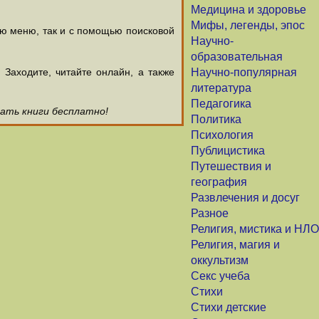
Медицина и здоровье
Мифы, легенды, эпос
ью меню, так и с помощью поисковой
Научно-
образовательная
аходите, читайте онлайн, а также
Научно-популярная
литература
Педагогика
чать книги бесплатно!
Политика
Психология
Публицистика
Путешествия и
география
Развлечения и досуг
Разное
Религия, мистика и НЛО
Религия, магия и
оккультизм
Секс учеба
Стихи
Стихи детские