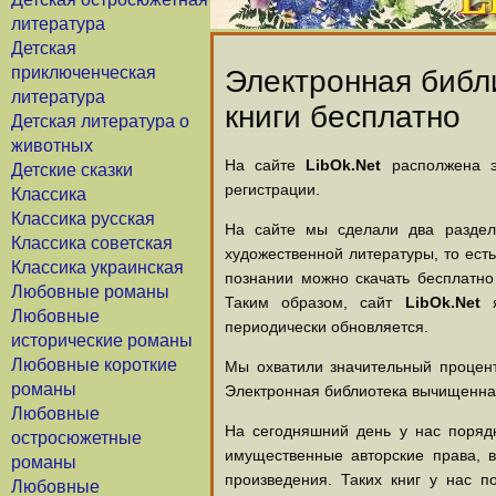
литература
Детская
приключенческая
Электронная библи
литература
книги бесплатно
Детская литература о
животных
На сайте
LibOk.Net
располжена эл
Детские сказки
регистрации.
Классика
Классика русская
На сайте мы сделали два раздела
Классика советская
художественной литературы, то есть
Классика украинская
познании можно скачать бесплатно
Любовные романы
Таким образом, сайт
LibOk.Net
я
Любовные
периодически обновляется.
исторические романы
Любовные короткие
Мы охватили значительный процент
романы
Электронная библиотека вычищенная
Любовные
На сегодняшний день у нас порядк
остросюжетные
имущественные авторские права, 
романы
произведения. Таких книг у нас п
Любовные