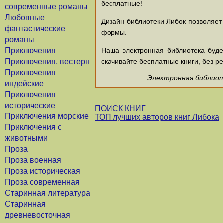
бесплатные!
современные романы
Любовные
Дизайн библиотеки Либок позволяет
фантастические
формы.
романы
Приключения
Наша электронная библиотека буд
Приключения, вестерн
скачивайте бесплатные книги, без ре
Приключения
Электронная библиоте
индейские
Приключения
исторические
ПОИСК КНИГ
Приключения морские
ТОП лучших авторов книг Либока
Приключения с
животными
Проза
Проза военная
Проза историческая
Проза современная
Старинная литература
Старинная
древневосточная