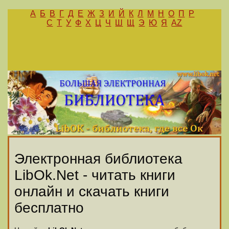
А
Б
В
Г
Д
Е
Ж
З
И
Й
К
Л
М
Н
О
П
Р
С
Т
У
Ф
Х
Ц
Ч
Ш
Щ
Э
Ю
Я
AZ
Электронная библиотека
LibOk.Net - читать книги
онлайн и скачать книги
бесплатно