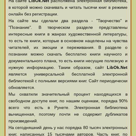
На сайте
LibOk.Net
располжена электронная библиотека,
в которой можно скачивать и читать тысячи книг в режиме
онлайн без регистрации.
На сайте мы сделали два раздела - "Творчество" и
"Познание". В творческом разделе представлены
интересные книги в жанрах художественной литературы,
то есть те книги, которые в основном нацелены на чувства
читателей, их эмоции и переживания. В разделе о
познании можно скачать бесплатно книги научного и
документального плана, то есть книги несущие полезную и
нужную информацию. Таким образом, сайт
LibOk.Net
является универсальной бесплатной электронной
библиотекой с полными версиями книг. Сайт периодически
обновляется.
Мы охватили значительный процент находящихся в
свободном доступе книг, по нашим оценкам, порядка 90%
всего что есть в Рунете. Электронная библиотека
вычищенная, поэтому почти не содержит дубликатов
произведений.
На сегодняшний день у нас порядка 80 тысяч электронных
книг, написанных 15 тысячами авторов. Часть книг, по