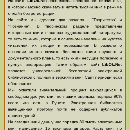
На сайте
LibOk.Net
располжена электронная библиотека,
в которой можно скачивать и читать тысячи книг в режиме
онлайн без регистрации.
На сайте мы сделали два раздела - "Творчество" и
"Познание". В творческом разделе представлены
интересные книги в жанрах художественной литературы,
то есть те книги, которые в основном нацелены на чувства
читателей, их эмоции и переживания. В разделе о
познании можно скачать бесплатно книги научного и
документального плана, то есть книги несущие полезную и
нужную информацию. Таким образом, сайт
LibOk.Net
является универсальной бесплатной электронной
библиотекой с полными версиями книг. Сайт периодически
обновляется.
Мы охватили значительный процент находящихся в
свободном доступе книг, по нашим оценкам, порядка 90%
всего что есть в Рунете. Электронная библиотека
вычищенная, поэтому почти не содержит дубликатов
произведений.
На сегодняшний день у нас порядка 80 тысяч электронных
книг, написанных 15 тысячами авторов. Часть книг, по