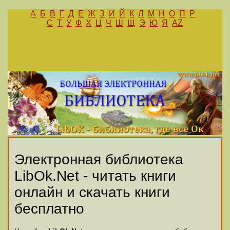
А
Б
В
Г
Д
Е
Ж
З
И
Й
К
Л
М
Н
О
П
Р
С
Т
У
Ф
Х
Ц
Ч
Ш
Щ
Э
Ю
Я
AZ
Электронная библиотека
LibOk.Net - читать книги
онлайн и скачать книги
бесплатно