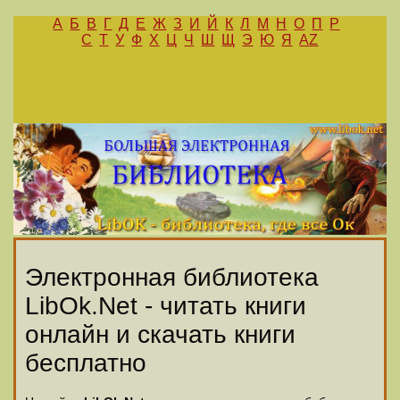
А
Б
В
Г
Д
Е
Ж
З
И
Й
К
Л
М
Н
О
П
Р
С
Т
У
Ф
Х
Ц
Ч
Ш
Щ
Э
Ю
Я
AZ
Электронная библиотека
LibOk.Net - читать книги
онлайн и скачать книги
бесплатно