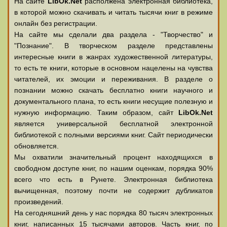
На сайте
LibOk.Net
располжена электронная библиотека,
в которой можно скачивать и читать тысячи книг в режиме
онлайн без регистрации.
На сайте мы сделали два раздела - "Творчество" и
"Познание". В творческом разделе представлены
интересные книги в жанрах художественной литературы,
то есть те книги, которые в основном нацелены на чувства
читателей, их эмоции и переживания. В разделе о
познании можно скачать бесплатно книги научного и
документального плана, то есть книги несущие полезную и
нужную информацию. Таким образом, сайт
LibOk.Net
является универсальной бесплатной электронной
библиотекой с полными версиями книг. Сайт периодически
обновляется.
Мы охватили значительный процент находящихся в
свободном доступе книг, по нашим оценкам, порядка 90%
всего что есть в Рунете. Электронная библиотека
вычищенная, поэтому почти не содержит дубликатов
произведений.
На сегодняшний день у нас порядка 80 тысяч электронных
книг, написанных 15 тысячами авторов. Часть книг, по