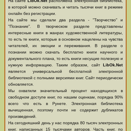
На сайте
LibOk.Net
располжена электронная библиотека,
в которой можно скачивать и читать тысячи книг в режиме
онлайн без регистрации.
На сайте мы сделали два раздела - "Творчество" и
"Познание". В творческом разделе представлены
интересные книги в жанрах художественной литературы,
то есть те книги, которые в основном нацелены на чувства
читателей, их эмоции и переживания. В разделе о
познании можно скачать бесплатно книги научного и
документального плана, то есть книги несущие полезную и
нужную информацию. Таким образом, сайт
LibOk.Net
является универсальной бесплатной электронной
библиотекой с полными версиями книг. Сайт периодически
обновляется.
Мы охватили значительный процент находящихся в
свободном доступе книг, по нашим оценкам, порядка 90%
всего что есть в Рунете. Электронная библиотека
вычищенная, поэтому почти не содержит дубликатов
произведений.
На сегодняшний день у нас порядка 80 тысяч электронных
книг, написанных 15 тысячами авторов. Часть книг, по