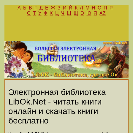
А
Б
В
Г
Д
Е
Ж
З
И
Й
К
Л
М
Н
О
П
Р
С
Т
У
Ф
Х
Ц
Ч
Ш
Щ
Э
Ю
Я
AZ
Электронная библиотека
LibOk.Net - читать книги
онлайн и скачать книги
бесплатно