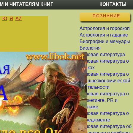
М И ЧИТАТЕЛЯМ КНИГ
КОНТАКТЫ
ПОЗНАНИЕ
Ю
Я
AZ
Астрология и гороскоп
Астрология и гадание
Биографии и мемуары
Биология
Деловая литература
Деловая литература о
банках
Деловая литература о
внешнеэкономической
деятельности
Деловая литература о
маркетинге, PR и
рекламе
Деловая литература о
менеджменте
Деловая литература об
управлении и подборе