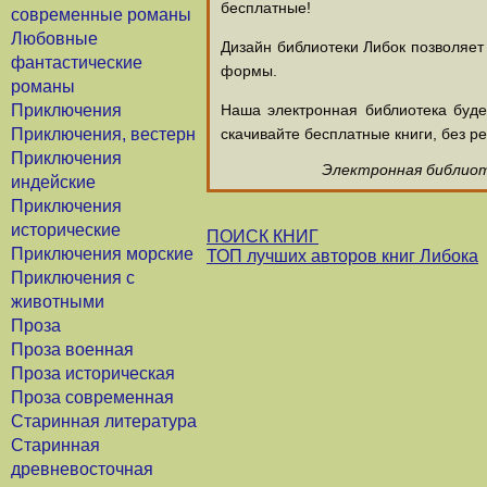
бесплатные!
современные романы
Любовные
Дизайн библиотеки Либок позволяет
фантастические
формы.
романы
Приключения
Наша электронная библиотека буд
Приключения, вестерн
скачивайте бесплатные книги, без ре
Приключения
Электронная библиоте
индейские
Приключения
исторические
ПОИСК КНИГ
Приключения морские
ТОП лучших авторов книг Либока
Приключения с
животными
Проза
Проза военная
Проза историческая
Проза современная
Старинная литература
Старинная
древневосточная