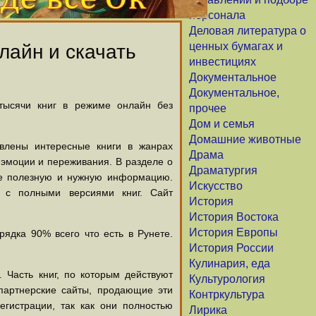
персонала
Деловая литература о
ценных бумагах и
лайн и скачать
инвестициях
Документальное
Документальное,
 тысячи книг в режиме онлайн без
прочее
Дом и семья
Домашние животные
авлены интересные книги в жанрах
Драма
х эмоции и переживания. В разделе о
Драматургия
щие полезную и нужную информацию.
Искусство
й с полными версиями книг. Сайт
История
История Востока
История Европы
ядка 90% всего что есть в Рунете.
История России
Кулинария, еда
 Часть книг, по которым действуют
Культурология
партнерские сайты, продающие эти
Контркультура
егистрации, так как они полностью
Лирика