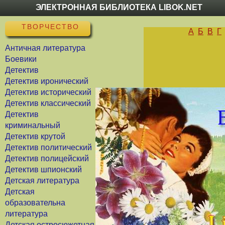
ЭЛЕКТРОННАЯ БИБЛИОТЕКА LIBOK.NET
ТВОРЧЕСТВО
А
Б
В
Г
Античная литература
Боевики
Детектив
Детектив иронический
Детектив исторический
Детектив классический
Детектив
криминальный
Детектив крутой
Детектив политический
Детектив полицейский
Детектив шпионский
Детская литература
Детская
образовательна
литература
Детская остросюжетная