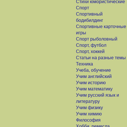
Стихи юмористические
Спорт
Спортивный
бодибилдинг
Спортивные карточные
игры
Спорт рыболовный
Спорт, футбол
Спорт, хоккей
Статьи на разные темы
Техника
Учеба, обучение
Учим английский
Учим историю
Учим математику
Учим русский язык и
литературу
Учим физику
Учим химию
Философия
Хобби, ремесла