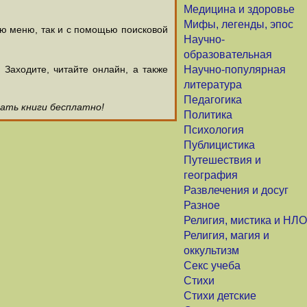
Медицина и здоровье
Мифы, легенды, эпос
ью меню, так и с помощью поисковой
Научно-
образовательная
аходите, читайте онлайн, а также
Научно-популярная
литература
Педагогика
чать книги бесплатно!
Политика
Психология
Публицистика
Путешествия и
география
Развлечения и досуг
Разное
Религия, мистика и НЛО
Религия, магия и
оккультизм
Секс учеба
Стихи
Стихи детские