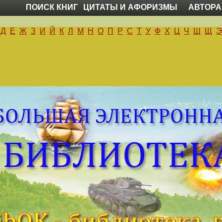
ПОИСК КНИГ
ЦИТАТЫ И АФОРИЗМЫ
АВТОРА
Д
Е
Ж
З
И
Й
К
Л
М
Н
О
П
Р
С
Т
У
Ф
Х
Ц
Ч
Ш
Щ
Э