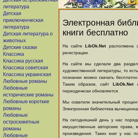
литература
Детская
приключенческая
Электронная библи
литература
книги бесплатно
Детская литература о
животных
На сайте
LibOk.Net
располжена эл
Детские сказки
регистрации.
Классика
Классика русская
На сайте мы сделали два раздела
Классика советская
художественной литературы, то есть
Классика украинская
познании можно скачать бесплатно
Любовные романы
Таким образом, сайт
LibOk.Net
я
Любовные
периодически обновляется.
исторические романы
Любовные короткие
Мы охватили значительный процент
романы
Электронная библиотека вычищенная
Любовные
На сегодняшний день у нас порядк
остросюжетные
имущественные авторские права, 
романы
произведения. Таких книг у нас п
Любовные