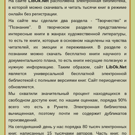
На сайте
LibOk.Net
располжена электронная библиотека,
в которой можно скачивать и читать тысячи книг в режиме
онлайн без регистрации.
На сайте мы сделали два раздела - "Творчество" и
"Познание". В творческом разделе представлены
интересные книги в жанрах художественной литературы,
то есть те книги, которые в основном нацелены на чувства
читателей, их эмоции и переживания. В разделе о
познании можно скачать бесплатно книги научного и
документального плана, то есть книги несущие полезную и
нужную информацию. Таким образом, сайт
LibOk.Net
является универсальной бесплатной электронной
библиотекой с полными версиями книг. Сайт периодически
обновляется.
Мы охватили значительный процент находящихся в
свободном доступе книг, по нашим оценкам, порядка 90%
всего что есть в Рунете. Электронная библиотека
вычищенная, поэтому почти не содержит дубликатов
произведений.
На сегодняшний день у нас порядка 80 тысяч электронных
книг, написанных 15 тысячами авторов. Часть книг, по