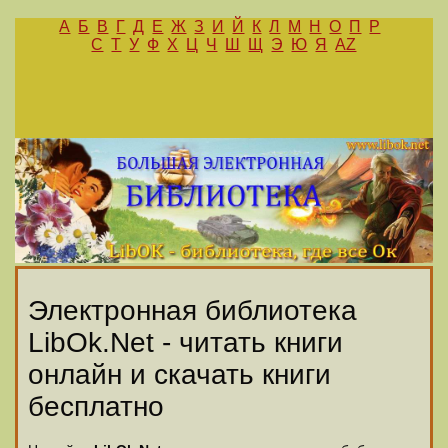
А
Б
В
Г
Д
Е
Ж
З
И
Й
К
Л
М
Н
О
П
Р
С
Т
У
Ф
Х
Ц
Ч
Ш
Щ
Э
Ю
Я
AZ
Электронная библиотека
LibOk.Net - читать книги
онлайн и скачать книги
бесплатно