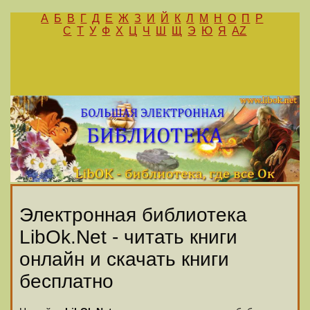
А
Б
В
Г
Д
Е
Ж
З
И
Й
К
Л
М
Н
О
П
Р
С
Т
У
Ф
Х
Ц
Ч
Ш
Щ
Э
Ю
Я
AZ
Электронная библиотека
LibOk.Net - читать книги
онлайн и скачать книги
бесплатно