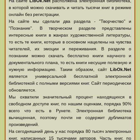
На сайте
LibOk.Net
располжена электронная библиотека,
в которой можно скачивать и читать тысячи книг в режиме
онлайн без регистрации.
На сайте мы сделали два раздела - "Творчество" и
"Познание". В творческом разделе представлены
интересные книги в жанрах художественной литературы,
то есть те книги, которые в основном нацелены на чувства
читателей, их эмоции и переживания. В разделе о
познании можно скачать бесплатно книги научного и
документального плана, то есть книги несущие полезную и
нужную информацию. Таким образом, сайт
LibOk.Net
является универсальной бесплатной электронной
библиотекой с полными версиями книг. Сайт периодически
обновляется.
Мы охватили значительный процент находящихся в
свободном доступе книг, по нашим оценкам, порядка 90%
всего что есть в Рунете. Электронная библиотека
вычищенная, поэтому почти не содержит дубликатов
произведений.
На сегодняшний день у нас порядка 80 тысяч электронных
книг, написанных 15 тысячами авторов. Часть книг, по