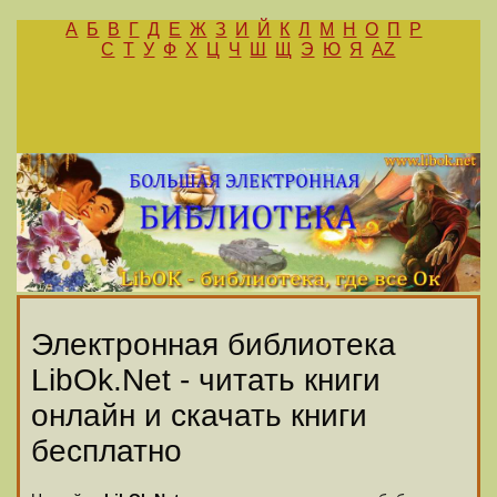
А
Б
В
Г
Д
Е
Ж
З
И
Й
К
Л
М
Н
О
П
Р
С
Т
У
Ф
Х
Ц
Ч
Ш
Щ
Э
Ю
Я
AZ
Электронная библиотека
LibOk.Net - читать книги
онлайн и скачать книги
бесплатно