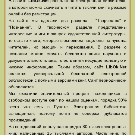
На сайте
LibOk.Net
располжена электронная библиотека,
в которой можно скачивать и читать тысячи книг в режиме
онлайн без регистрации.
На сайте мы сделали два раздела - "Творчество" и
"Познание". В творческом разделе представлены
интересные книги в жанрах художественной литературы,
то есть те книги, которые в основном нацелены на чувства
читателей, их эмоции и переживания. В разделе о
познании можно скачать бесплатно книги научного и
документального плана, то есть книги несущие полезную и
нужную информацию. Таким образом, сайт
LibOk.Net
является универсальной бесплатной электронной
библиотекой с полными версиями книг. Сайт периодически
обновляется.
Мы охватили значительный процент находящихся в
свободном доступе книг, по нашим оценкам, порядка 90%
всего что есть в Рунете. Электронная библиотека
вычищенная, поэтому почти не содержит дубликатов
произведений.
На сегодняшний день у нас порядка 80 тысяч электронных
книг, написанных 15 тысячами авторов. Часть книг, по