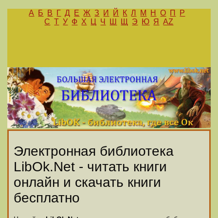
А
Б
В
Г
Д
Е
Ж
З
И
Й
К
Л
М
Н
О
П
Р
С
Т
У
Ф
Х
Ц
Ч
Ш
Щ
Э
Ю
Я
AZ
Электронная библиотека
LibOk.Net - читать книги
онлайн и скачать книги
бесплатно