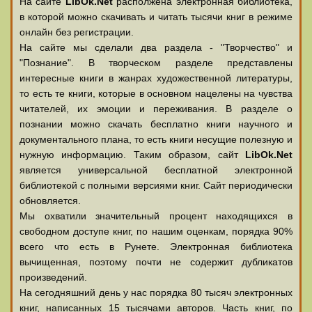
На сайте
LibOk.Net
располжена электронная библиотека,
в которой можно скачивать и читать тысячи книг в режиме
онлайн без регистрации.
На сайте мы сделали два раздела - "Творчество" и
"Познание". В творческом разделе представлены
интересные книги в жанрах художественной литературы,
то есть те книги, которые в основном нацелены на чувства
читателей, их эмоции и переживания. В разделе о
познании можно скачать бесплатно книги научного и
документального плана, то есть книги несущие полезную и
нужную информацию. Таким образом, сайт
LibOk.Net
является универсальной бесплатной электронной
библиотекой с полными версиями книг. Сайт периодически
обновляется.
Мы охватили значительный процент находящихся в
свободном доступе книг, по нашим оценкам, порядка 90%
всего что есть в Рунете. Электронная библиотека
вычищенная, поэтому почти не содержит дубликатов
произведений.
На сегодняшний день у нас порядка 80 тысяч электронных
книг, написанных 15 тысячами авторов. Часть книг, по