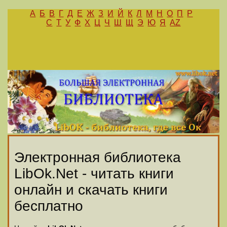
А
Б
В
Г
Д
Е
Ж
З
И
Й
К
Л
М
Н
О
П
Р
С
Т
У
Ф
Х
Ц
Ч
Ш
Щ
Э
Ю
Я
AZ
Электронная библиотека
LibOk.Net - читать книги
онлайн и скачать книги
бесплатно