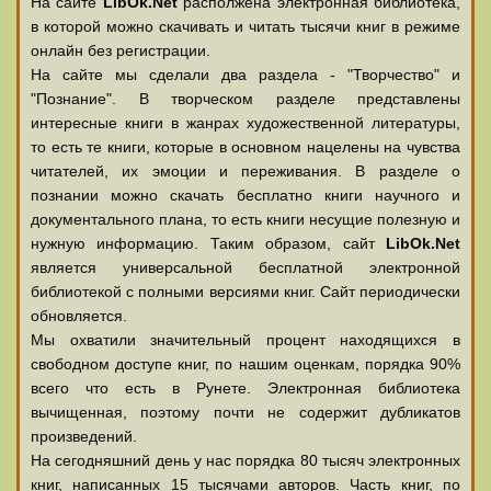
На сайте
LibOk.Net
располжена электронная библиотека,
в которой можно скачивать и читать тысячи книг в режиме
онлайн без регистрации.
На сайте мы сделали два раздела - "Творчество" и
"Познание". В творческом разделе представлены
интересные книги в жанрах художественной литературы,
то есть те книги, которые в основном нацелены на чувства
читателей, их эмоции и переживания. В разделе о
познании можно скачать бесплатно книги научного и
документального плана, то есть книги несущие полезную и
нужную информацию. Таким образом, сайт
LibOk.Net
является универсальной бесплатной электронной
библиотекой с полными версиями книг. Сайт периодически
обновляется.
Мы охватили значительный процент находящихся в
свободном доступе книг, по нашим оценкам, порядка 90%
всего что есть в Рунете. Электронная библиотека
вычищенная, поэтому почти не содержит дубликатов
произведений.
На сегодняшний день у нас порядка 80 тысяч электронных
книг, написанных 15 тысячами авторов. Часть книг, по