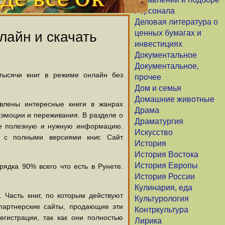
персонала
Деловая литература о
ценных бумагах и
лайн и скачать
инвестициях
Документальное
Документальное,
 тысячи книг в режиме онлайн без
прочее
Дом и семья
Домашние животные
авлены интересные книги в жанрах
Драма
х эмоции и переживания. В разделе о
Драматургия
щие полезную и нужную информацию.
Искусство
й с полными версиями книг. Сайт
История
История Востока
История Европы
ядка 90% всего что есть в Рунете.
История России
Кулинария, еда
 Часть книг, по которым действуют
Культурология
партнерские сайты, продающие эти
Контркультура
егистрации, так как они полностью
Лирика