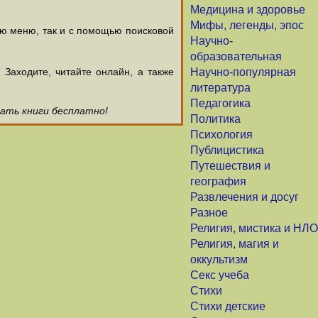
Медицина и здоровье
Мифы, легенды, эпос
ью меню, так и с помощью поисковой
Научно-
образовательная
аходите, читайте онлайн, а также
Научно-популярная
литература
Педагогика
чать книги бесплатно!
Политика
Психология
Публицистика
Путешествия и
география
Развлечения и досуг
Разное
Религия, мистика и НЛО
Религия, магия и
оккультизм
Секс учеба
Стихи
Стихи детские