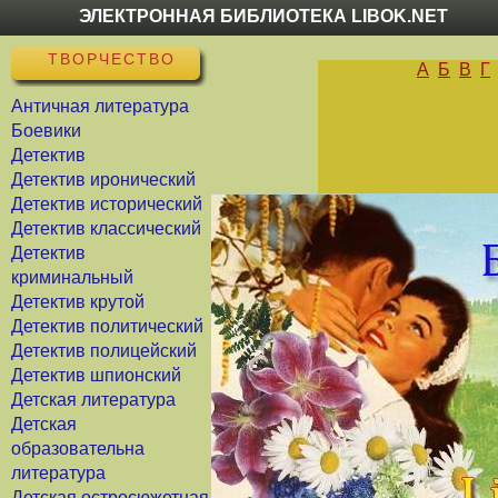
ЭЛЕКТРОННАЯ БИБЛИОТЕКА LIBOK.NET
ТВОРЧЕСТВО
А
Б
В
Г
Античная литература
Боевики
Детектив
Детектив иронический
Детектив исторический
Детектив классический
Детектив
криминальный
Детектив крутой
Детектив политический
Детектив полицейский
Детектив шпионский
Детская литература
Детская
образовательна
литература
Детская остросюжетная