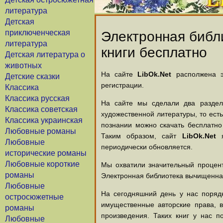
литература
Детская
приключенческая
Электронная библи
литература
книги бесплатно
Детская литература о
животных
На сайте
LibOk.Net
располжена эл
Детские сказки
регистрации.
Классика
Классика русская
На сайте мы сделали два раздела
Классика советская
художественной литературы, то есть
Классика украинская
познании можно скачать бесплатно
Любовные романы
Таким образом, сайт
LibOk.Net
я
Любовные
периодически обновляется.
исторические романы
Любовные короткие
Мы охватили значительный процент
романы
Электронная библиотека вычищенная
Любовные
На сегодняшний день у нас порядк
остросюжетные
имущественные авторские права, 
романы
произведения. Таких книг у нас п
Любовные