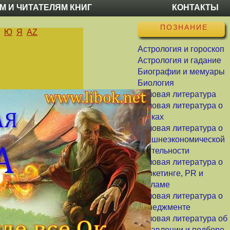
М И ЧИТАТЕЛЯМ КНИГ
КОНТАКТЫ
ПОЗНАНИЕ
Ю
Я
AZ
Астрология и гороскоп
Астрология и гадание
Биографии и мемуары
Биология
Деловая литература
Деловая литература о
банках
Деловая литература о
внешнеэкономической
деятельности
Деловая литература о
маркетинге, PR и
рекламе
Деловая литература о
менеджменте
Деловая литература об
управлении и подборе