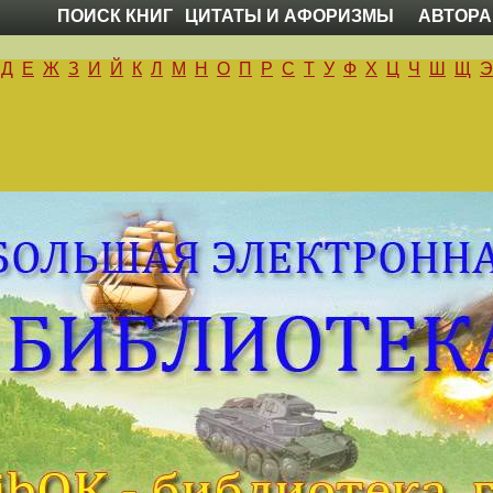
ПОИСК КНИГ
ЦИТАТЫ И АФОРИЗМЫ
АВТОРА
Д
Е
Ж
З
И
Й
К
Л
М
Н
О
П
Р
С
Т
У
Ф
Х
Ц
Ч
Ш
Щ
Э