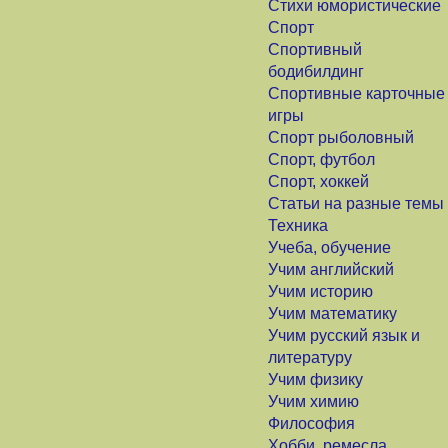
Стихи юмористические
Спорт
Спортивный
бодибилдинг
Спортивные карточные
игры
Спорт рыболовный
Спорт, футбол
Спорт, хоккей
Статьи на разные темы
Техника
Учеба, обучение
Учим английский
Учим историю
Учим математику
Учим русский язык и
литературу
Учим физику
Учим химию
Философия
Хобби, ремесла