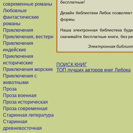
бесплатные!
современные романы
Любовные
Дизайн библиотеки Либок позволяет
фантастические
формы.
романы
Приключения
Наша электронная библиотека буд
Приключения, вестерн
скачивайте бесплатные книги, без ре
Приключения
Электронная библиоте
индейские
Приключения
исторические
ПОИСК КНИГ
Приключения морские
ТОП лучших авторов книг Либока
Приключения с
животными
Проза
Проза военная
Проза историческая
Проза современная
Старинная литература
Старинная
древневосточная