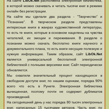
На сайте
LibOk.Net
располжена электронная библиотека,
в которой можно скачивать и читать тысячи книг в режиме
онлайн без регистрации.
На сайте мы сделали два раздела - "Творчество" и
"Познание". В творческом разделе представлены
интересные книги в жанрах художественной литературы,
то есть те книги, которые в основном нацелены на чувства
читателей, их эмоции и переживания. В разделе о
познании можно скачать бесплатно книги научного и
документального плана, то есть книги несущие полезную и
нужную информацию. Таким образом, сайт
LibOk.Net
является универсальной бесплатной электронной
библиотекой с полными версиями книг. Сайт периодически
обновляется.
Мы охватили значительный процент находящихся в
свободном доступе книг, по нашим оценкам, порядка 90%
всего что есть в Рунете. Электронная библиотека
вычищенная, поэтому почти не содержит дубликатов
произведений.
На сегодняшний день у нас порядка 80 тысяч электронных
книг, написанных 15 тысячами авторов. Часть книг, по