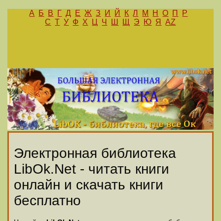
А
Б
В
Г
Д
Е
Ж
З
И
Й
К
Л
М
Н
О
П
Р
С
Т
У
Ф
Х
Ц
Ч
Ш
Щ
Э
Ю
Я
AZ
Электронная библиотека
LibOk.Net - читать книги
онлайн и скачать книги
бесплатно