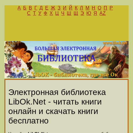
А
Б
В
Г
Д
Е
Ж
З
И
Й
К
Л
М
Н
О
П
Р
С
Т
У
Ф
Х
Ц
Ч
Ш
Щ
Э
Ю
Я
AZ
Электронная библиотека
LibOk.Net - читать книги
онлайн и скачать книги
бесплатно