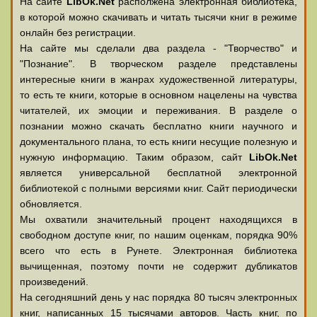
На сайте
LibOk.Net
располжена электронная библиотека,
в которой можно скачивать и читать тысячи книг в режиме
онлайн без регистрации.
На сайте мы сделали два раздела - "Творчество" и
"Познание". В творческом разделе представлены
интересные книги в жанрах художественной литературы,
то есть те книги, которые в основном нацелены на чувства
читателей, их эмоции и переживания. В разделе о
познании можно скачать бесплатно книги научного и
документального плана, то есть книги несущие полезную и
нужную информацию. Таким образом, сайт
LibOk.Net
является универсальной бесплатной электронной
библиотекой с полными версиями книг. Сайт периодически
обновляется.
Мы охватили значительный процент находящихся в
свободном доступе книг, по нашим оценкам, порядка 90%
всего что есть в Рунете. Электронная библиотека
вычищенная, поэтому почти не содержит дубликатов
произведений.
На сегодняшний день у нас порядка 80 тысяч электронных
книг, написанных 15 тысячами авторов. Часть книг, по