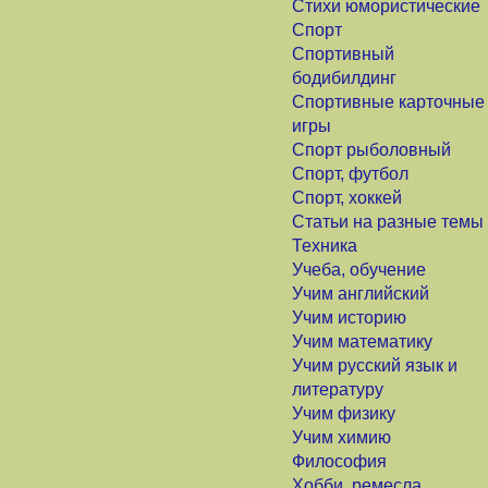
Стихи юмористические
Спорт
Спортивный
бодибилдинг
Спортивные карточные
игры
Спорт рыболовный
Спорт, футбол
Спорт, хоккей
Статьи на разные темы
Техника
Учеба, обучение
Учим английский
Учим историю
Учим математику
Учим русский язык и
литературу
Учим физику
Учим химию
Философия
Хобби, ремесла