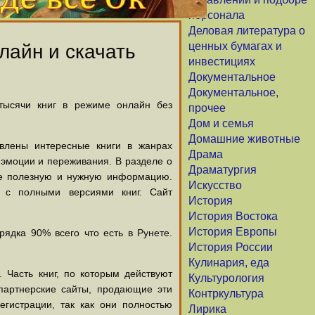
персонала
Деловая литература о
ценных бумагах и
лайн и скачать
инвестициях
Документальное
Документальное,
 тысячи книг в режиме онлайн без
прочее
Дом и семья
Домашние животные
авлены интересные книги в жанрах
Драма
х эмоции и переживания. В разделе о
Драматургия
щие полезную и нужную информацию.
Искусство
й с полными версиями книг. Сайт
История
История Востока
История Европы
ядка 90% всего что есть в Рунете.
История России
Кулинария, еда
 Часть книг, по которым действуют
Культурология
партнерские сайты, продающие эти
Контркультура
егистрации, так как они полностью
Лирика