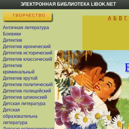
ЭЛЕКТРОННАЯ БИБЛИОТЕКА LIBOK.NET
ТВОРЧЕСТВО
А
Б
В
Г
Античная литература
Боевики
Детектив
Детектив иронический
Детектив исторический
Детектив классический
Детектив
криминальный
Детектив крутой
Детектив политический
Детектив полицейский
Детектив шпионский
Детская литература
Детская
образовательна
литература
Детская остросюжетная