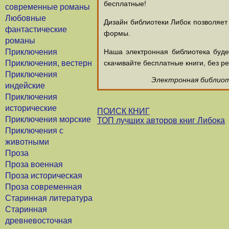
бесплатные!
современные романы
Любовные
Дизайн библиотеки Либок позволяет
фантастические
формы.
романы
Приключения
Наша электронная библиотека буд
Приключения, вестерн
скачивайте бесплатные книги, без ре
Приключения
Электронная библиоте
индейские
Приключения
исторические
ПОИСК КНИГ
Приключения морские
ТОП лучших авторов книг Либока
Приключения с
животными
Проза
Проза военная
Проза историческая
Проза современная
Старинная литература
Старинная
древневосточная