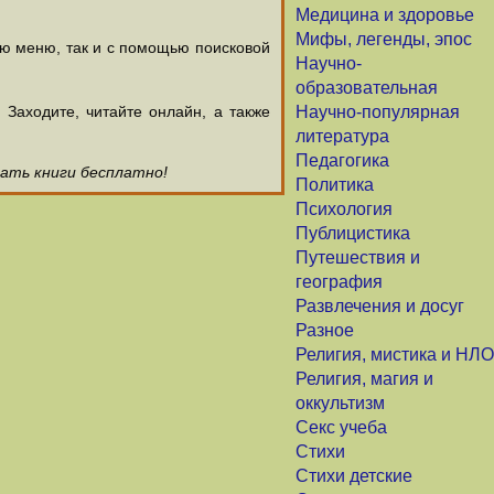
Медицина и здоровье
Мифы, легенды, эпос
ью меню, так и с помощью поисковой
Научно-
образовательная
аходите, читайте онлайн, а также
Научно-популярная
литература
Педагогика
чать книги бесплатно!
Политика
Психология
Публицистика
Путешествия и
география
Развлечения и досуг
Разное
Религия, мистика и НЛО
Религия, магия и
оккультизм
Секс учеба
Стихи
Стихи детские