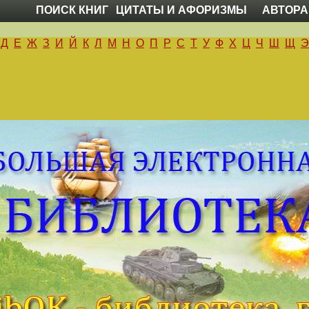
ПОИСК КНИГ
ЦИТАТЫ И АФОРИЗМЫ
АВТОРА
Д
Е
Ж
З
И
Й
К
Л
М
Н
О
П
Р
С
Т
У
Ф
Х
Ц
Ч
Ш
Щ
Э