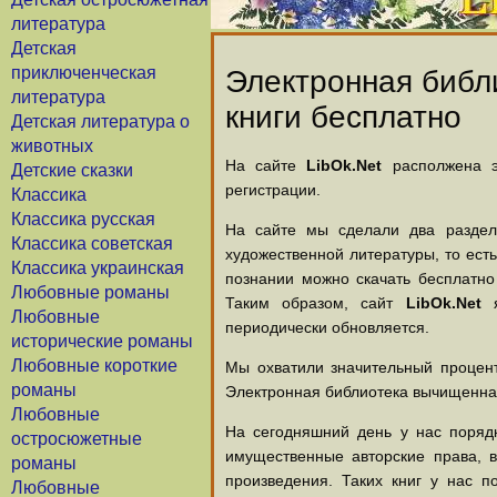
литература
Детская
приключенческая
Электронная библи
литература
книги бесплатно
Детская литература о
животных
На сайте
LibOk.Net
располжена эл
Детские сказки
регистрации.
Классика
Классика русская
На сайте мы сделали два раздела
Классика советская
художественной литературы, то есть
Классика украинская
познании можно скачать бесплатно
Любовные романы
Таким образом, сайт
LibOk.Net
я
Любовные
периодически обновляется.
исторические романы
Любовные короткие
Мы охватили значительный процент
романы
Электронная библиотека вычищенная
Любовные
На сегодняшний день у нас порядк
остросюжетные
имущественные авторские права, 
романы
произведения. Таких книг у нас п
Любовные