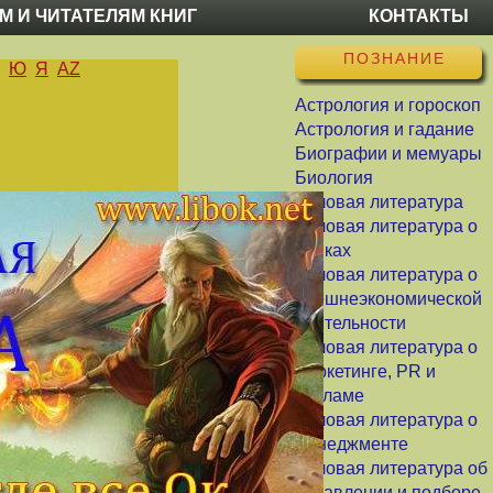
М И ЧИТАТЕЛЯМ КНИГ
КОНТАКТЫ
ПОЗНАНИЕ
Ю
Я
AZ
Астрология и гороскоп
Астрология и гадание
Биографии и мемуары
Биология
Деловая литература
Деловая литература о
банках
Деловая литература о
внешнеэкономической
деятельности
Деловая литература о
маркетинге, PR и
рекламе
Деловая литература о
менеджменте
Деловая литература об
управлении и подборе