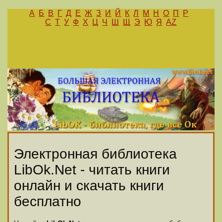
А
Б
В
Г
Д
Е
Ж
З
И
Й
К
Л
М
Н
О
П
Р
С
Т
У
Ф
Х
Ц
Ч
Ш
Щ
Э
Ю
Я
AZ
Электронная библиотека
LibOk.Net - читать книги
онлайн и скачать книги
бесплатно