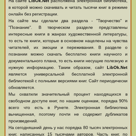
На сайте
LibOk.Net
располжена электронная библиотека,
в которой можно скачивать и читать тысячи книг в режиме
онлайн без регистрации.
На сайте мы сделали два раздела - "Творчество" и
"Познание". В творческом разделе представлены
интересные книги в жанрах художественной литературы,
то есть те книги, которые в основном нацелены на чувства
читателей, их эмоции и переживания. В разделе о
познании можно скачать бесплатно книги научного и
документального плана, то есть книги несущие полезную и
нужную информацию. Таким образом, сайт
LibOk.Net
является универсальной бесплатной электронной
библиотекой с полными версиями книг. Сайт периодически
обновляется.
Мы охватили значительный процент находящихся в
свободном доступе книг, по нашим оценкам, порядка 90%
всего что есть в Рунете. Электронная библиотека
вычищенная, поэтому почти не содержит дубликатов
произведений.
На сегодняшний день у нас порядка 80 тысяч электронных
книг, написанных 15 тысячами авторов. Часть книг, по