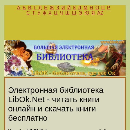
А
Б
В
Г
Д
Е
Ж
З
И
Й
К
Л
М
Н
О
П
Р
С
Т
У
Ф
Х
Ц
Ч
Ш
Щ
Э
Ю
Я
AZ
Электронная библиотека
LibOk.Net - читать книги
онлайн и скачать книги
бесплатно