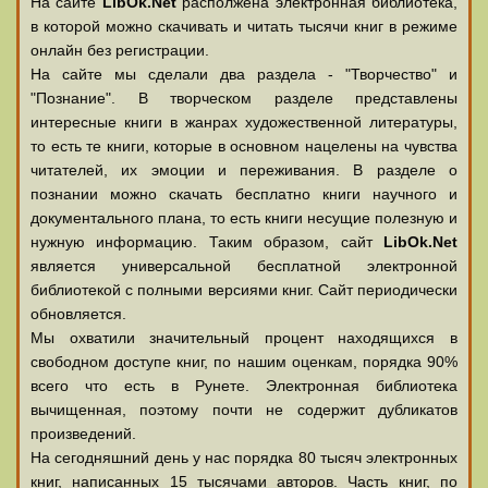
На сайте
LibOk.Net
располжена электронная библиотека,
в которой можно скачивать и читать тысячи книг в режиме
онлайн без регистрации.
На сайте мы сделали два раздела - "Творчество" и
"Познание". В творческом разделе представлены
интересные книги в жанрах художественной литературы,
то есть те книги, которые в основном нацелены на чувства
читателей, их эмоции и переживания. В разделе о
познании можно скачать бесплатно книги научного и
документального плана, то есть книги несущие полезную и
нужную информацию. Таким образом, сайт
LibOk.Net
является универсальной бесплатной электронной
библиотекой с полными версиями книг. Сайт периодически
обновляется.
Мы охватили значительный процент находящихся в
свободном доступе книг, по нашим оценкам, порядка 90%
всего что есть в Рунете. Электронная библиотека
вычищенная, поэтому почти не содержит дубликатов
произведений.
На сегодняшний день у нас порядка 80 тысяч электронных
книг, написанных 15 тысячами авторов. Часть книг, по