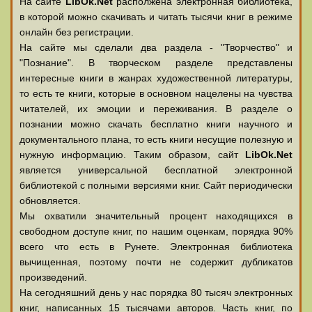
На сайте
LibOk.Net
располжена электронная библиотека,
в которой можно скачивать и читать тысячи книг в режиме
онлайн без регистрации.
На сайте мы сделали два раздела - "Творчество" и
"Познание". В творческом разделе представлены
интересные книги в жанрах художественной литературы,
то есть те книги, которые в основном нацелены на чувства
читателей, их эмоции и переживания. В разделе о
познании можно скачать бесплатно книги научного и
документального плана, то есть книги несущие полезную и
нужную информацию. Таким образом, сайт
LibOk.Net
является универсальной бесплатной электронной
библиотекой с полными версиями книг. Сайт периодически
обновляется.
Мы охватили значительный процент находящихся в
свободном доступе книг, по нашим оценкам, порядка 90%
всего что есть в Рунете. Электронная библиотека
вычищенная, поэтому почти не содержит дубликатов
произведений.
На сегодняшний день у нас порядка 80 тысяч электронных
книг, написанных 15 тысячами авторов. Часть книг, по