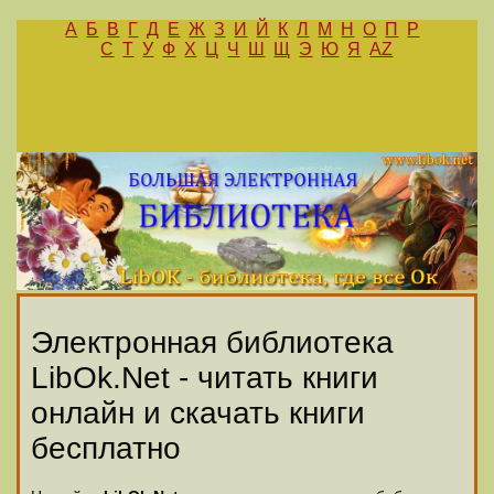
А
Б
В
Г
Д
Е
Ж
З
И
Й
К
Л
М
Н
О
П
Р
С
Т
У
Ф
Х
Ц
Ч
Ш
Щ
Э
Ю
Я
AZ
Электронная библиотека
LibOk.Net - читать книги
онлайн и скачать книги
бесплатно