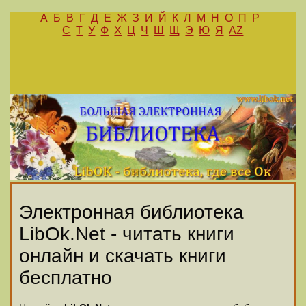
А
Б
В
Г
Д
Е
Ж
З
И
Й
К
Л
М
Н
О
П
Р
С
Т
У
Ф
Х
Ц
Ч
Ш
Щ
Э
Ю
Я
AZ
Электронная библиотека
LibOk.Net - читать книги
онлайн и скачать книги
бесплатно