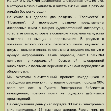
На сайте
LibOk.Net
располжена электронная библиотека,
в которой можно скачивать и читать тысячи книг в режиме
онлайн без регистрации.
На сайте мы сделали два раздела - "Творчество" и
"Познание". В творческом разделе представлены
интересные книги в жанрах художественной литературы,
то есть те книги, которые в основном нацелены на чувства
читателей, их эмоции и переживания. В разделе о
познании можно скачать бесплатно книги научного и
документального плана, то есть книги несущие полезную и
нужную информацию. Таким образом, сайт
LibOk.Net
является универсальной бесплатной электронной
библиотекой с полными версиями книг. Сайт периодически
обновляется.
Мы охватили значительный процент находящихся в
свободном доступе книг, по нашим оценкам, порядка 90%
всего что есть в Рунете. Электронная библиотека
вычищенная, поэтому почти не содержит дубликатов
произведений.
На сегодняшний день у нас порядка 80 тысяч электронных
книг, написанных 15 тысячами авторов. Часть книг, по