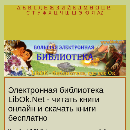
А
Б
В
Г
Д
Е
Ж
З
И
Й
К
Л
М
Н
О
П
Р
С
Т
У
Ф
Х
Ц
Ч
Ш
Щ
Э
Ю
Я
AZ
Электронная библиотека
LibOk.Net - читать книги
онлайн и скачать книги
бесплатно