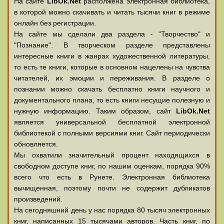
На сайте
LibOk.Net
располжена электронная библиотека,
в которой можно скачивать и читать тысячи книг в режиме
онлайн без регистрации.
На сайте мы сделали два раздела - "Творчество" и
"Познание". В творческом разделе представлены
интересные книги в жанрах художественной литературы,
то есть те книги, которые в основном нацелены на чувства
читателей, их эмоции и переживания. В разделе о
познании можно скачать бесплатно книги научного и
документального плана, то есть книги несущие полезную и
нужную информацию. Таким образом, сайт
LibOk.Net
является универсальной бесплатной электронной
библиотекой с полными версиями книг. Сайт периодически
обновляется.
Мы охватили значительный процент находящихся в
свободном доступе книг, по нашим оценкам, порядка 90%
всего что есть в Рунете. Электронная библиотека
вычищенная, поэтому почти не содержит дубликатов
произведений.
На сегодняшний день у нас порядка 80 тысяч электронных
книг, написанных 15 тысячами авторов. Часть книг, по