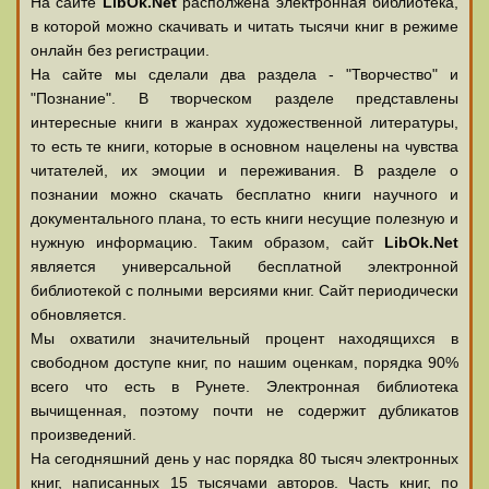
На сайте
LibOk.Net
располжена электронная библиотека,
в которой можно скачивать и читать тысячи книг в режиме
онлайн без регистрации.
На сайте мы сделали два раздела - "Творчество" и
"Познание". В творческом разделе представлены
интересные книги в жанрах художественной литературы,
то есть те книги, которые в основном нацелены на чувства
читателей, их эмоции и переживания. В разделе о
познании можно скачать бесплатно книги научного и
документального плана, то есть книги несущие полезную и
нужную информацию. Таким образом, сайт
LibOk.Net
является универсальной бесплатной электронной
библиотекой с полными версиями книг. Сайт периодически
обновляется.
Мы охватили значительный процент находящихся в
свободном доступе книг, по нашим оценкам, порядка 90%
всего что есть в Рунете. Электронная библиотека
вычищенная, поэтому почти не содержит дубликатов
произведений.
На сегодняшний день у нас порядка 80 тысяч электронных
книг, написанных 15 тысячами авторов. Часть книг, по