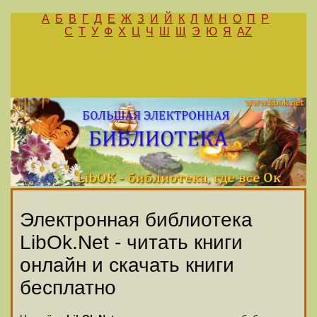
А
Б
В
Г
Д
Е
Ж
З
И
Й
К
Л
М
Н
О
П
Р
С
Т
У
Ф
Х
Ц
Ч
Ш
Щ
Э
Ю
Я
AZ
Электронная библиотека
LibOk.Net - читать книги
онлайн и скачать книги
бесплатно