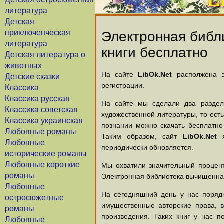
литература
Детская
приключенческая
Электронная библи
литература
книги бесплатно
Детская литература о
животных
На сайте
LibOk.Net
располжена эл
Детские сказки
регистрации.
Классика
Классика русская
На сайте мы сделали два раздела
Классика советская
художественной литературы, то есть
Классика украинская
познании можно скачать бесплатно
Любовные романы
Таким образом, сайт
LibOk.Net
я
Любовные
периодически обновляется.
исторические романы
Любовные короткие
Мы охватили значительный процент
романы
Электронная библиотека вычищенная
Любовные
На сегодняшний день у нас порядк
остросюжетные
имущественные авторские права, 
романы
произведения. Таких книг у нас п
Любовные