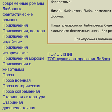
бесплатные!
современные романы
Любовные
Дизайн библиотеки Либок позволяет
фантастические
формы.
романы
Приключения
Наша электронная библиотека буд
Приключения, вестерн
скачивайте бесплатные книги, без ре
Приключения
Электронная библиоте
индейские
Приключения
исторические
ПОИСК КНИГ
Приключения морские
ТОП лучших авторов книг Либока
Приключения с
животными
Проза
Проза военная
Проза историческая
Проза современная
Старинная литература
Старинная
древневосточная