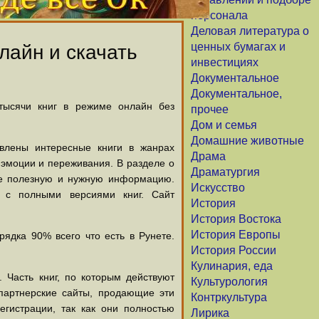
персонала
Деловая литература о
ценных бумагах и
лайн и скачать
инвестициях
Документальное
Документальное,
 тысячи книг в режиме онлайн без
прочее
Дом и семья
Домашние животные
авлены интересные книги в жанрах
Драма
х эмоции и переживания. В разделе о
Драматургия
щие полезную и нужную информацию.
Искусство
й с полными версиями книг. Сайт
История
История Востока
История Европы
ядка 90% всего что есть в Рунете.
История России
Кулинария, еда
 Часть книг, по которым действуют
Культурология
партнерские сайты, продающие эти
Контркультура
егистрации, так как они полностью
Лирика