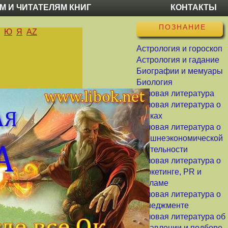
М И ЧИТАТЕЛЯМ КНИГ
КОНТАКТЫ
ПОЗНАНИЕ
Ю
Я
AZ
Астрология и гороскоп
Астрология и гадание
Биографии и мемуары
Биология
Деловая литература
Деловая литература о
банках
Деловая литература о
внешнеэкономической
деятельности
Деловая литература о
маркетинге, PR и
рекламе
Деловая литература о
менеджменте
Деловая литература об
управлении и подборе