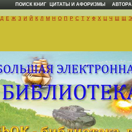
ПОИСК КНИГ
ЦИТАТЫ И АФОРИЗМЫ
АВТОРА
Д
Е
Ж
З
И
Й
К
Л
М
Н
О
П
Р
С
Т
У
Ф
Х
Ц
Ч
Ш
Щ
Э