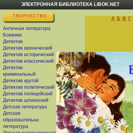
ЭЛЕКТРОННАЯ БИБЛИОТЕКА LIBOK.NET
ТВОРЧЕСТВО
А
Б
В
Г
Античная литература
Боевики
Детектив
Детектив иронический
Детектив исторический
Детектив классический
Детектив
криминальный
Детектив крутой
Детектив политический
Детектив полицейский
Детектив шпионский
Детская литература
Детская
образовательна
литература
Детская остросюжетная