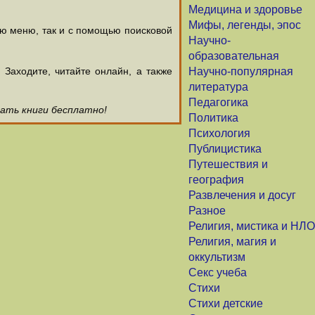
Медицина и здоровье
Мифы, легенды, эпос
ью меню, так и с помощью поисковой
Научно-
образовательная
аходите, читайте онлайн, а также
Научно-популярная
литература
Педагогика
чать книги бесплатно!
Политика
Психология
Публицистика
Путешествия и
география
Развлечения и досуг
Разное
Религия, мистика и НЛО
Религия, магия и
оккультизм
Секс учеба
Стихи
Стихи детские