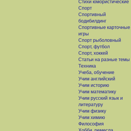
Стихи юмористические
Спорт
Спортивный
бодибилдинг
Спортивные карточные
игры
Спорт рыболовный
Спорт, футбол
Спорт, хоккей
Статьи на разные темы
Техника
Учеба, обучение
Учим английский
Учим историю
Учим математику
Учим русский язык и
литературу
Учим физику
Учим химию
Философия
Хобби, ремесла