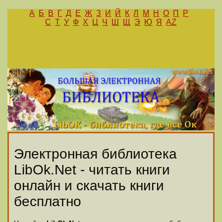
А
Б
В
Г
Д
Е
Ж
З
И
Й
К
Л
М
Н
О
П
Р
С
Т
У
Ф
Х
Ц
Ч
Ш
Щ
Э
Ю
Я
AZ
Электронная библиотека
LibOk.Net - читать книги
онлайн и скачать книги
бесплатно