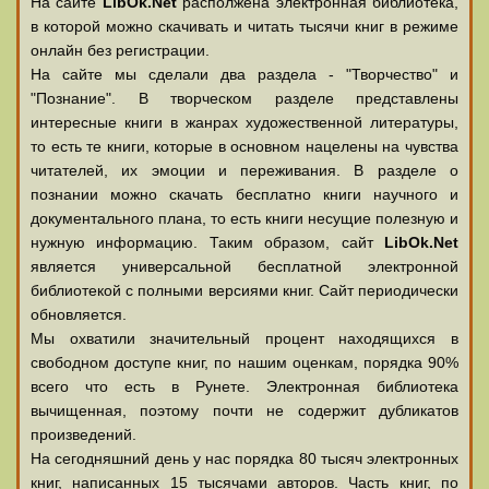
На сайте
LibOk.Net
располжена электронная библиотека,
в которой можно скачивать и читать тысячи книг в режиме
онлайн без регистрации.
На сайте мы сделали два раздела - "Творчество" и
"Познание". В творческом разделе представлены
интересные книги в жанрах художественной литературы,
то есть те книги, которые в основном нацелены на чувства
читателей, их эмоции и переживания. В разделе о
познании можно скачать бесплатно книги научного и
документального плана, то есть книги несущие полезную и
нужную информацию. Таким образом, сайт
LibOk.Net
является универсальной бесплатной электронной
библиотекой с полными версиями книг. Сайт периодически
обновляется.
Мы охватили значительный процент находящихся в
свободном доступе книг, по нашим оценкам, порядка 90%
всего что есть в Рунете. Электронная библиотека
вычищенная, поэтому почти не содержит дубликатов
произведений.
На сегодняшний день у нас порядка 80 тысяч электронных
книг, написанных 15 тысячами авторов. Часть книг, по