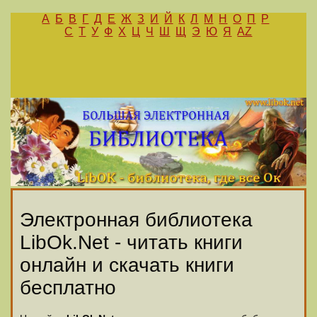
А
Б
В
Г
Д
Е
Ж
З
И
Й
К
Л
М
Н
О
П
Р
С
Т
У
Ф
Х
Ц
Ч
Ш
Щ
Э
Ю
Я
AZ
Электронная библиотека
LibOk.Net - читать книги
онлайн и скачать книги
бесплатно