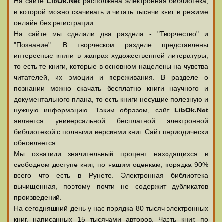
На сайте
LibOk.Net
располжена электронная библиотека,
в которой можно скачивать и читать тысячи книг в режиме
онлайн без регистрации.
На сайте мы сделали два раздела - "Творчество" и
"Познание". В творческом разделе представлены
интересные книги в жанрах художественной литературы,
то есть те книги, которые в основном нацелены на чувства
читателей, их эмоции и переживания. В разделе о
познании можно скачать бесплатно книги научного и
документального плана, то есть книги несущие полезную и
нужную информацию. Таким образом, сайт
LibOk.Net
является универсальной бесплатной электронной
библиотекой с полными версиями книг. Сайт периодически
обновляется.
Мы охватили значительный процент находящихся в
свободном доступе книг, по нашим оценкам, порядка 90%
всего что есть в Рунете. Электронная библиотека
вычищенная, поэтому почти не содержит дубликатов
произведений.
На сегодняшний день у нас порядка 80 тысяч электронных
книг, написанных 15 тысячами авторов. Часть книг, по