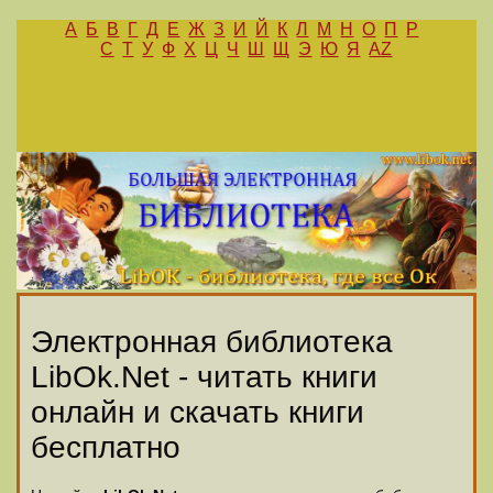
А
Б
В
Г
Д
Е
Ж
З
И
Й
К
Л
М
Н
О
П
Р
С
Т
У
Ф
Х
Ц
Ч
Ш
Щ
Э
Ю
Я
AZ
Электронная библиотека
LibOk.Net - читать книги
онлайн и скачать книги
бесплатно