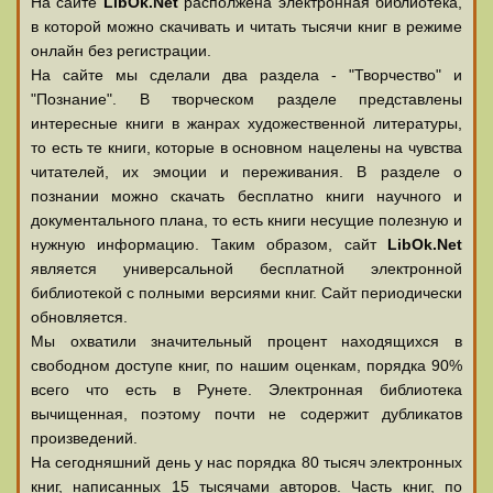
На сайте
LibOk.Net
располжена электронная библиотека,
в которой можно скачивать и читать тысячи книг в режиме
онлайн без регистрации.
На сайте мы сделали два раздела - "Творчество" и
"Познание". В творческом разделе представлены
интересные книги в жанрах художественной литературы,
то есть те книги, которые в основном нацелены на чувства
читателей, их эмоции и переживания. В разделе о
познании можно скачать бесплатно книги научного и
документального плана, то есть книги несущие полезную и
нужную информацию. Таким образом, сайт
LibOk.Net
является универсальной бесплатной электронной
библиотекой с полными версиями книг. Сайт периодически
обновляется.
Мы охватили значительный процент находящихся в
свободном доступе книг, по нашим оценкам, порядка 90%
всего что есть в Рунете. Электронная библиотека
вычищенная, поэтому почти не содержит дубликатов
произведений.
На сегодняшний день у нас порядка 80 тысяч электронных
книг, написанных 15 тысячами авторов. Часть книг, по