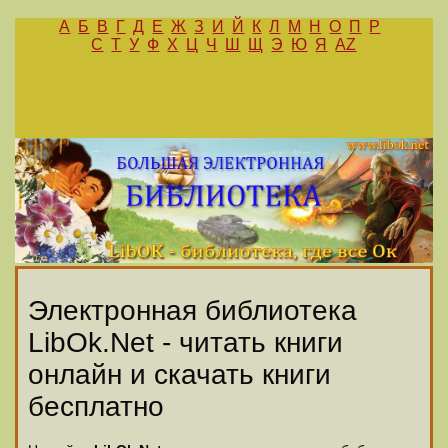
А
Б
В
Г
Д
Е
Ж
З
И
Й
К
Л
М
Н
О
П
Р
С
Т
У
Ф
Х
Ц
Ч
Ш
Щ
Э
Ю
Я
AZ
Электронная библиотека
LibOk.Net - читать книги
онлайн и скачать книги
бесплатно