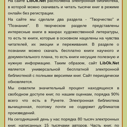
На сайте
LibOk.Net
располжена электронная библиотека,
в которой можно скачивать и читать тысячи книг в режиме
онлайн без регистрации.
На сайте мы сделали два раздела - "Творчество" и
"Познание". В творческом разделе представлены
интересные книги в жанрах художественной литературы,
то есть те книги, которые в основном нацелены на чувства
читателей, их эмоции и переживания. В разделе о
познании можно скачать бесплатно книги научного и
документального плана, то есть книги несущие полезную и
нужную информацию. Таким образом, сайт
LibOk.Net
является универсальной бесплатной электронной
библиотекой с полными версиями книг. Сайт периодически
обновляется.
Мы охватили значительный процент находящихся в
свободном доступе книг, по нашим оценкам, порядка 90%
всего что есть в Рунете. Электронная библиотека
вычищенная, поэтому почти не содержит дубликатов
произведений.
На сегодняшний день у нас порядка 80 тысяч электронных
книг, написанных 15 тысячами авторов. Часть книг, по