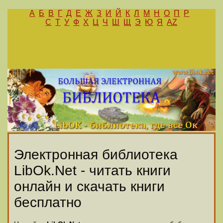
А
Б
В
Г
Д
Е
Ж
З
И
Й
К
Л
М
Н
О
П
Р
С
Т
У
Ф
Х
Ц
Ч
Ш
Щ
Э
Ю
Я
AZ
Электронная библиотека
LibOk.Net - читать книги
онлайн и скачать книги
бесплатно