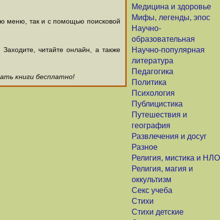
Медицина и здоровье
Мифы, легенды, эпос
ью меню, так и с помощью поисковой
Научно-
образовательная
аходите, читайте онлайн, а также
Научно-популярная
литература
Педагогика
чать книги бесплатно!
Политика
Психология
Публицистика
Путешествия и
география
Развлечения и досуг
Разное
Религия, мистика и НЛО
Религия, магия и
оккультизм
Секс учеба
Стихи
Стихи детские