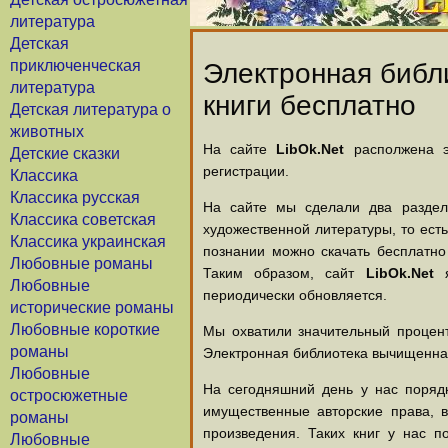
литература
Детская
приключенческая
Электронная библи
литература
книги бесплатно
Детская литература о
животных
На сайте
LibOk.Net
располжена эл
Детские сказки
регистрации.
Классика
Классика русская
На сайте мы сделали два раздела
Классика советская
художественной литературы, то есть
Классика украинская
познании можно скачать бесплатно
Любовные романы
Таким образом, сайт
LibOk.Net
я
Любовные
периодически обновляется.
исторические романы
Любовные короткие
Мы охватили значительный процент
романы
Электронная библиотека вычищенная
Любовные
На сегодняшний день у нас порядк
остросюжетные
имущественные авторские права, 
романы
произведения. Таких книг у нас п
Любовные