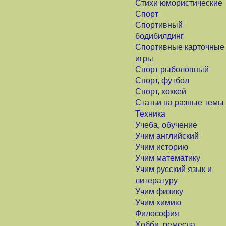
Стихи юмористические
Спорт
Спортивный
бодибилдинг
Спортивные карточные
игры
Спорт рыболовный
Спорт, футбол
Спорт, хоккей
Статьи на разные темы
Техника
Учеба, обучение
Учим английский
Учим историю
Учим математику
Учим русский язык и
литературу
Учим физику
Учим химию
Философия
Хобби, ремесла