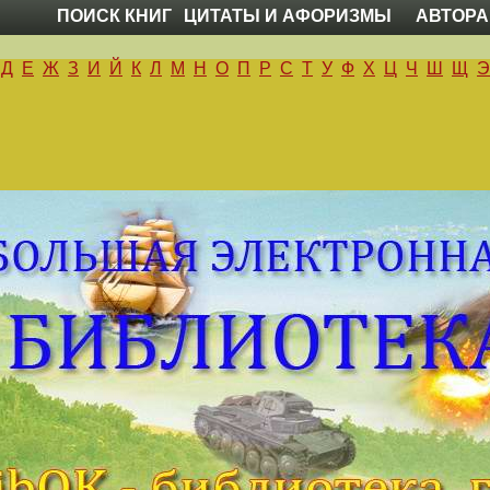
ПОИСК КНИГ
ЦИТАТЫ И АФОРИЗМЫ
АВТОРА
Д
Е
Ж
З
И
Й
К
Л
М
Н
О
П
Р
С
Т
У
Ф
Х
Ц
Ч
Ш
Щ
Э