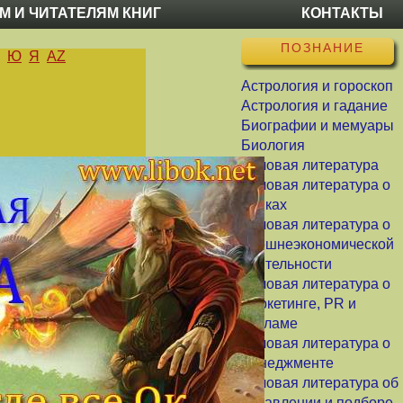
М И ЧИТАТЕЛЯМ КНИГ
КОНТАКТЫ
ПОЗНАНИЕ
Ю
Я
AZ
Астрология и гороскоп
Астрология и гадание
Биографии и мемуары
Биология
Деловая литература
Деловая литература о
банках
Деловая литература о
внешнеэкономической
деятельности
Деловая литература о
маркетинге, PR и
рекламе
Деловая литература о
менеджменте
Деловая литература об
управлении и подборе