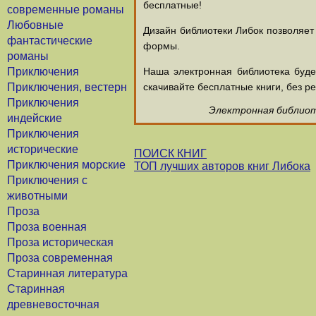
бесплатные!
современные романы
Любовные
Дизайн библиотеки Либок позволяет
фантастические
формы.
романы
Приключения
Наша электронная библиотека буд
Приключения, вестерн
скачивайте бесплатные книги, без ре
Приключения
Электронная библиоте
индейские
Приключения
исторические
ПОИСК КНИГ
Приключения морские
ТОП лучших авторов книг Либока
Приключения с
животными
Проза
Проза военная
Проза историческая
Проза современная
Старинная литература
Старинная
древневосточная