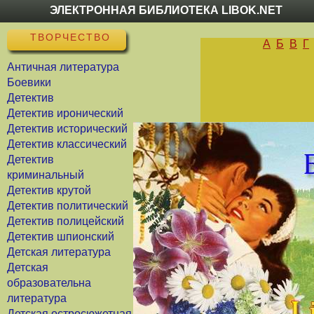
ЭЛЕКТРОННАЯ БИБЛИОТЕКА LIBOK.NET
ТВОРЧЕСТВО
А
Б
В
Г
Античная литература
Боевики
Детектив
Детектив иронический
Детектив исторический
Детектив классический
Детектив
криминальный
Детектив крутой
Детектив политический
Детектив полицейский
Детектив шпионский
Детская литература
Детская
образовательна
литература
Детская остросюжетная