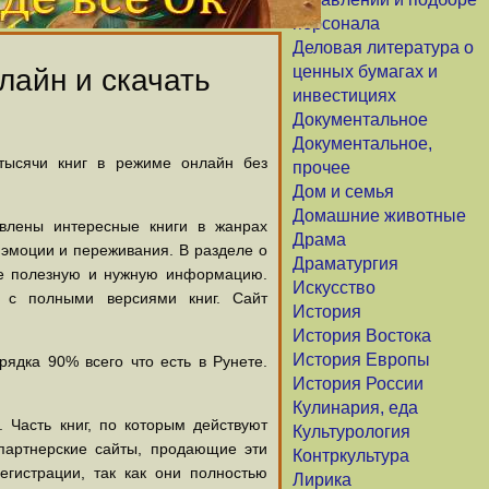
персонала
Деловая литература о
ценных бумагах и
лайн и скачать
инвестициях
Документальное
Документальное,
 тысячи книг в режиме онлайн без
прочее
Дом и семья
Домашние животные
авлены интересные книги в жанрах
Драма
х эмоции и переживания. В разделе о
Драматургия
щие полезную и нужную информацию.
Искусство
й с полными версиями книг. Сайт
История
История Востока
История Европы
ядка 90% всего что есть в Рунете.
История России
Кулинария, еда
 Часть книг, по которым действуют
Культурология
партнерские сайты, продающие эти
Контркультура
егистрации, так как они полностью
Лирика